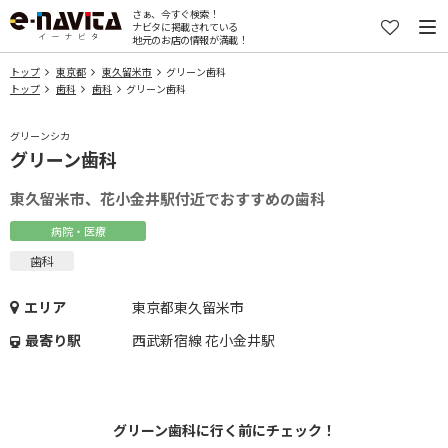
さぁ、今すぐ検索！
ナビタに掲載されている
地元のお店の情報が満載！
トップ
東京都
東久留米市
グリーン歯科
トップ
歯科
歯科
グリーン歯科
グリーンシカ
グリーン歯科
東久留米市、花小金井駅付近でおすすめの歯科
病院・医療
歯科
エリア
東京都東久留米市
最寄り駅
西武新宿線 花小金井駅
グリーン歯科に行く前にチェック！