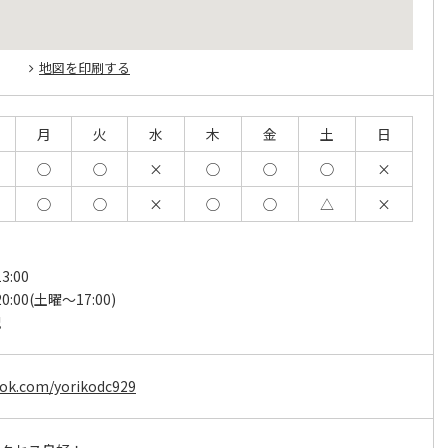
地図を印刷する
月
火
水
木
金
土
日
◯
◯
×
◯
◯
◯
×
◯
◯
×
◯
◯
△
×
3:00
20:00(土曜～17:00)
祝
ook.com/yorikodc929