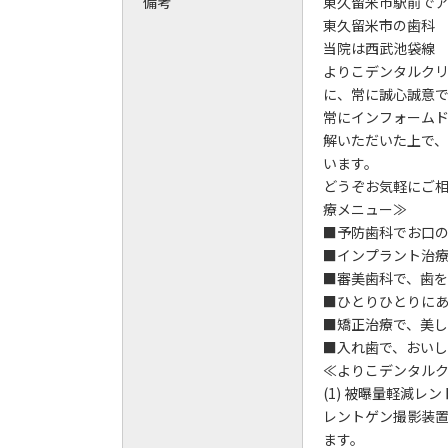
備考
東久留米市駅前で
東久留米市の歯科
当院は西武池袋線
よりこデンタルク
に、常に誠心誠意
常にインフォーム
解いただいた上で
います。
どうぞお気軽にご
療メニュー≫
■予防歯科でお口
■インプラント治
■審美歯科で、歯
■ひとりひとりに
■矯正治療で、美
■入れ歯で、おい
≪よりこデンタル
(1) 被曝量軽減レ
レントゲン撮影装
ます。