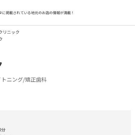
タに掲載されている
地元のお店の情報が満載！
クリニック
ク
ク
イトニング/矯正歯科
0分