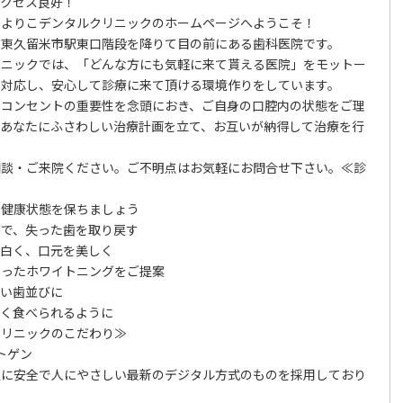
アクセス良好！
 よりこデンタルクリニックのホームページへようこそ！
 東久留米市駅東口階段を降りて目の前にある歯科医院です。
リニックでは、「どんな方にも気軽に来て貰える医院」をモットー
で対応し、安心して診療に来て頂ける環境作りをしています。
ドコンセントの重要性を念頭におき、ご自身の口腔内の状態をご理
、あなたにふさわしい治療計画を立て、お互いが納得して治療を行
相談・ご来院ください。ご不明点はお気軽にお問合せ下さい。≪診
の健康状態を保ちましょう
療で、失った歯を取り戻す
を白く、口元を美しく
あったホワイトニングをご提案
しい歯並びに
しく食べられるように
クリニックのこだわり≫
ントゲン
置に安全で人にやさしい最新のデジタル方式のものを採用しており