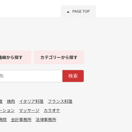
PAGE TOP
路線
から探す
カテゴリー
から探す
検索
理
焼肉
イタリア料理
フランス料理
ーション
マッサージ
カラオケ
病院
会計事務所
法律事務所