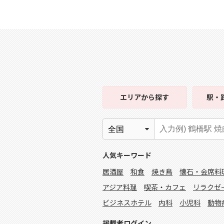
エリア
から探す
駅・
人気キーワード
居酒屋
和食
焼き鳥
懐石・会席料
アジア料理
喫茶・カフェ
リラクゼ
ビジネスホテル
内科
小児科
動物
掲載者ログイン