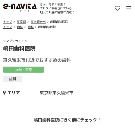
さぁ、今すぐ検索！
ナビタに掲載されている
地元のお店の情報が満載！
トップ
東京都
東久留米市
嶋田歯科医院
トップ
歯科
歯科
嶋田歯科医院
シマダシカイイン
嶋田歯科医院
東久留米市付近でおすすめの歯科
病院・医療
歯科
エリア
東京都東久留米市
嶋田歯科医院に行く前にチェック！