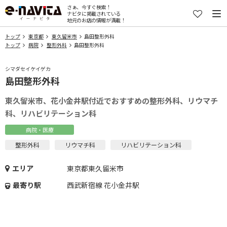
さぁ、今すぐ検索！
ナビタに掲載されている
地元のお店の情報が満載！
トップ
東京都
東久留米市
島田整形外科
トップ
病院
整形外科
島田整形外科
シマダセイケイゲカ
島田整形外科
東久留米市、花小金井駅付近でおすすめの整形外科、リウマチ
科、リハビリテーション科
病院・医療
整形外科
リウマチ科
リハビリテーション科
エリア
東京都東久留米市
最寄り駅
西武新宿線 花小金井駅