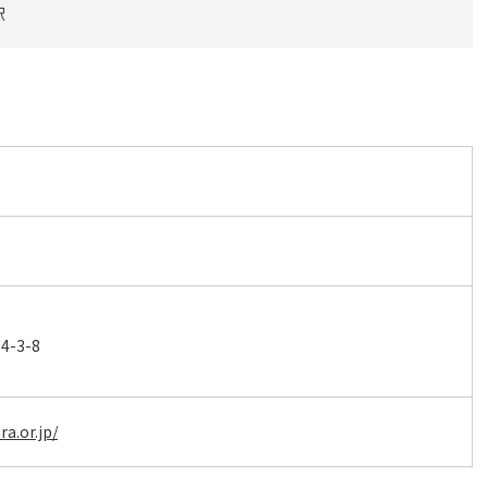
駅
-3-8
a.or.jp/