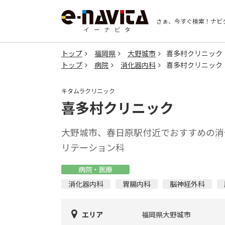
さぁ、今すぐ検索！
ナビ
トップ
福岡県
大野城市
喜多村クリニック
トップ
病院
消化器内科
喜多村クリニック
キタムラクリニック
喜多村クリニック
大野城市、春日原駅付近でおすすめの消
リテーション科
病院・医療
消化器内科
胃腸内科
脳神経外科
エリア
福岡県大野城市