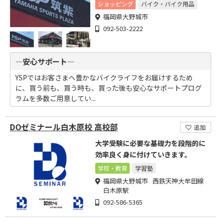
です
ショッピング
バイク・バイク用品
福岡県大野城市
092-503-2222
―安心サポート―
YSPではお客さまへ豊かなバイクライフをお届けするため
に、買う前も、買う時も、買った後も安心なサポートプログ
ラムを多数ご用意してい...
DOゼミナール白木原校 高校部
追加
大学受験に必要な基礎力を段階的に
効率良く身に付けていきます。
学校・教育
学習塾
福岡県大野城市 西鉄天神大牟田線
白木原駅
092-586-5365