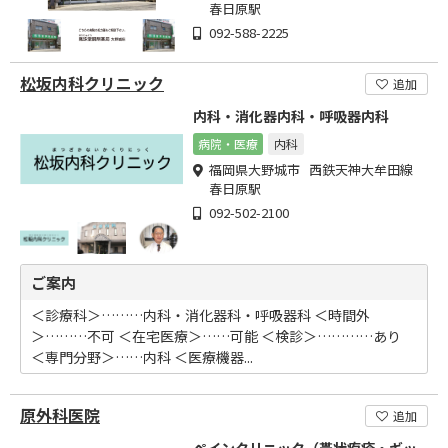
春日原駅
092-588-2225
松坂内科クリニック
追加
内科・消化器内科・呼吸器内科
病院・医療
内科
福岡県大野城市 西鉄天神大牟田線
春日原駅
092-502-2100
ご案内
＜診療科＞………内科・消化器科・呼吸器科 ＜時間外
＞………不可 ＜在宅医療＞……可能 ＜検診＞…………あり
＜専門分野＞……内科 ＜医療機器...
原外科医院
追加