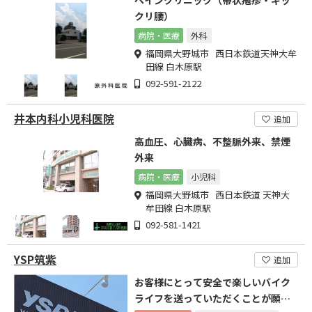
ペインクリニック（帯状疱疹・ギッ
クリ腰）
病院・医療
外科
福岡県大野城市 西日本鉄道天神大牟
田線 白木原駅
092-591-2122
井本内科小児科医院
追加
高血圧、心臓病、不整脈外来、禁煙
外来
病院・医療
小児科
福岡県大野城市 西日本鉄道 天神大
牟田線 白木原駅
092-581-1421
YSP筑紫
追加
お客様にとって安全で楽しいバイク
ライフを送っていただくことが願い