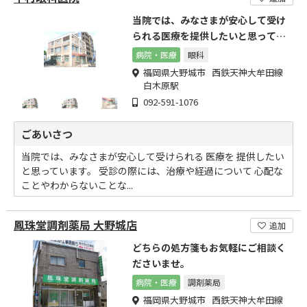
当院では、みなさまが安心して受け
られる医療を提供したいと思ってい
ます。
病院・医療
眼科
福岡県大野城市 西鉄天神大牟田線
白木原駅
092-591-1076
ごあいさつ
当院では、みなさまが安心して受けられる 医療を 提供したい
と思っています。 受診の際には、治療や経過について 心配な
ことやわからないことな...
鳳珠堂調剤薬局 大野城店
追加
どちらの処方箋もお気軽にご相談く
ださいませ。
病院・医療
調剤薬局
福岡県大野城市 西鉄天神大牟田線