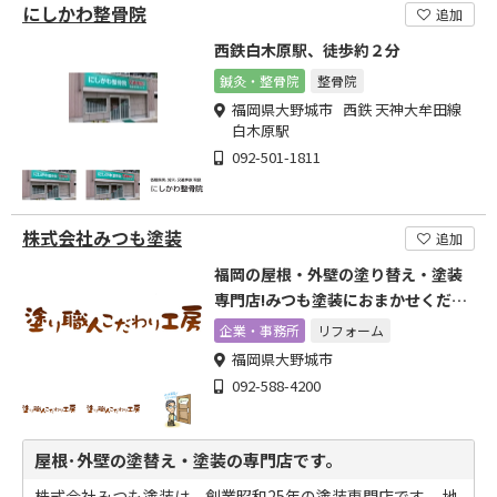
にしかわ整骨院
追加
西鉄白木原駅、徒歩約２分
鍼灸・整骨院
整骨院
福岡県大野城市 西鉄 天神大牟田線
白木原駅
092-501-1811
株式会社みつも塗装
追加
福岡の屋根・外壁の塗り替え・塗装
専門店!みつも塗装におまかせくださ
い
企業・事務所
リフォーム
福岡県大野城市
092-588-4200
屋根･外壁の塗替え・塗装の専門店です。
株式会社みつも塗装は、創業昭和25年の塗装専門店です。 地