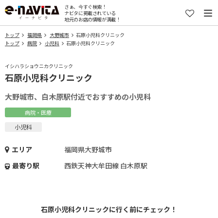
さぁ、今すぐ検索！
ナビタに掲載されている
地元のお店の情報が満載！
トップ
福岡県
大野城市
石原小児科クリニック
トップ
病院
小児科
石原小児科クリニック
イシハラショウニカクリニック
石原小児科クリニック
大野城市、白木原駅付近でおすすめの小児科
病院・医療
小児科
エリア
福岡県大野城市
最寄り駅
西鉄天神大牟田線 白木原駅
石原小児科クリニックに行く前にチェック！