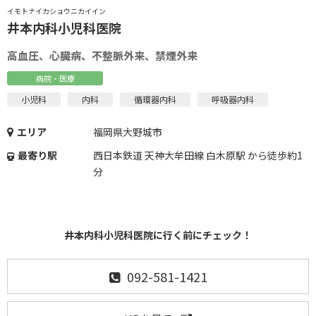
イモトナイカショウニカイイン
井本内科小児科医院
高血圧、心臓病、不整脈外来、禁煙外来
病院・医療
小児科
内科
循環器内科
呼吸器内科
エリア
福岡県大野城市
最寄り駅
西日本鉄道 天神大牟田線 白木原駅 から徒歩約1
分
井本内科小児科医院に行く前にチェック！
092-581-1421