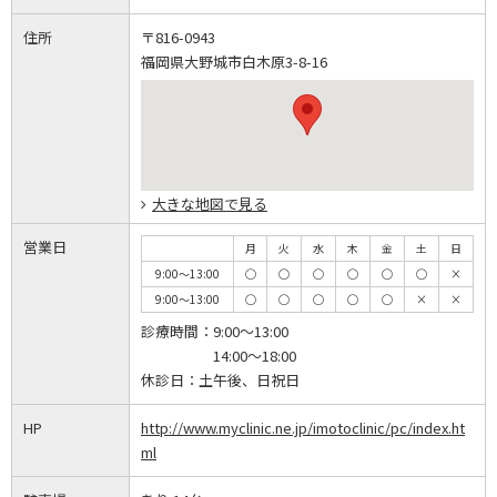
住所
〒816-0943
福岡県大野城市白木原3-8-16
大きな地図で見る
営業日
月
火
水
木
金
土
日
9:00～13:00
◯
◯
◯
◯
◯
◯
×
9:00～13:00
◯
◯
◯
◯
◯
×
×
診療時間：
9:00～13:00
14:00～18:00
休診日：
土午後、日祝日
HP
http://www.myclinic.ne.jp/imotoclinic/pc/index.ht
ml