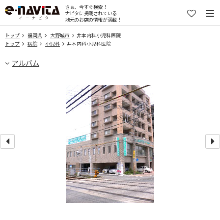
さぁ、今すぐ検索！
ナビタに掲載されている
地元のお店の情報が満載！
トップ
福岡県
大野城市
井本内科小児科医院
トップ
病院
小児科
井本内科小児科医院
アルバム