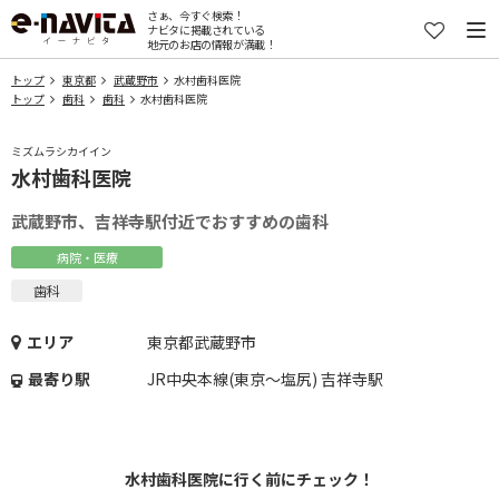
さぁ、今すぐ検索！
ナビタに掲載されている
地元のお店の情報が満載！
トップ
東京都
武蔵野市
水村歯科医院
トップ
歯科
歯科
水村歯科医院
ミズムラシカイイン
水村歯科医院
武蔵野市、吉祥寺駅付近でおすすめの歯科
病院・医療
歯科
エリア
東京都武蔵野市
最寄り駅
JR中央本線(東京～塩尻) 吉祥寺駅
水村歯科医院に行く前にチェック！