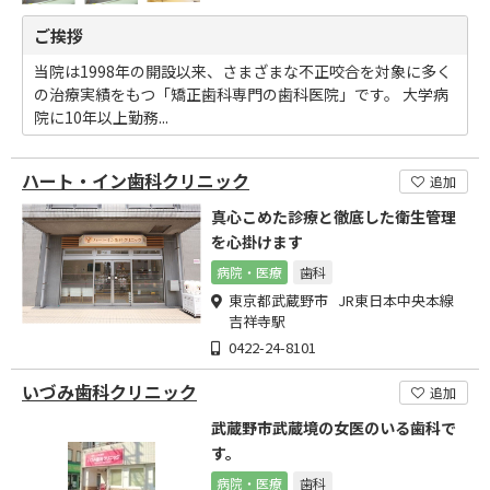
ご挨拶
当院は1998年の開設以来、さまざまな不正咬合を対象に多く
の治療実績をもつ「矯正歯科専門の歯科医院」です。 大学病
院に10年以上勤務...
ハート・イン歯科クリニック
追加
真心こめた診療と徹底した衛生管理
を心掛けます
病院・医療
歯科
東京都武蔵野市 JR東日本中央本線
吉祥寺駅
0422-24-8101
いづみ歯科クリニック
追加
武蔵野市武蔵境の女医のいる歯科で
す。
病院・医療
歯科