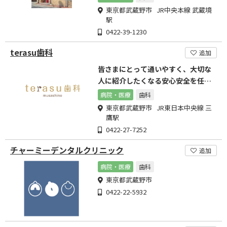
東京都武蔵野市 JR中央本線 武蔵境
駅
0422-39-1230
terasu歯科
追加
皆さまにとって通いやすく、大切な
人に紹介したくなる安心安全を任せ
られる歯科医院を目指します
病院・医療
歯科
東京都武蔵野市 JR東日本中央線 三
鷹駅
0422-27-7252
チャーミーデンタルクリニック
追加
病院・医療
歯科
東京都武蔵野市
0422-22-5932