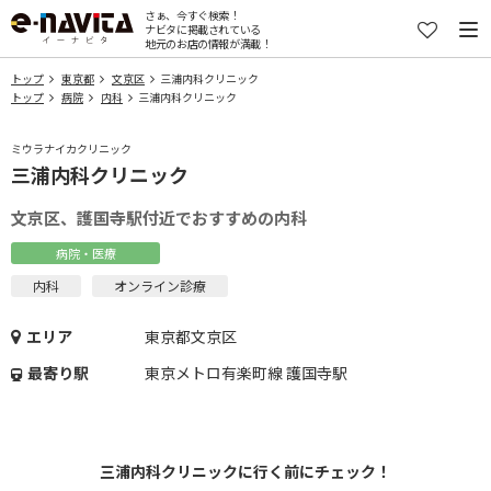
さぁ、今すぐ検索！
ナビタに掲載されている
地元のお店の情報が満載！
トップ
東京都
文京区
三浦内科クリニック
トップ
病院
内科
三浦内科クリニック
ミウラナイカクリニック
三浦内科クリニック
文京区、護国寺駅付近でおすすめの内科
病院・医療
内科
オンライン診療
エリア
東京都文京区
最寄り駅
東京メトロ有楽町線 護国寺駅
三浦内科クリニックに行く前にチェック！