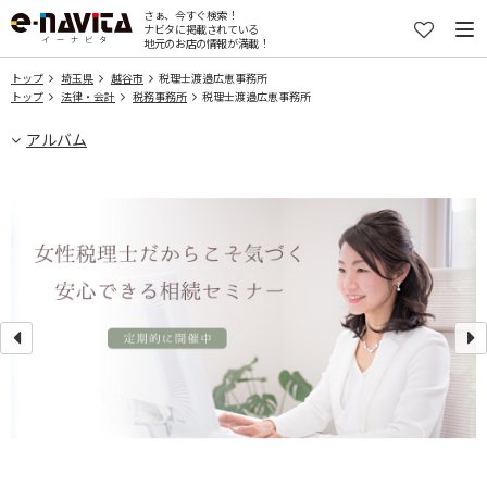
さぁ、今すぐ検索！
ナビタに掲載されている
地元のお店の情報が満載！
トップ
埼玉県
越谷市
税理士渡邉広恵事務所
トップ
法律・会計
税務事務所
税理士渡邉広恵事務所
アルバム