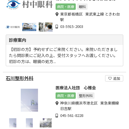
ています
病院・医療
眼科
東京都板橋区 東武東上線 ときわ台
駅
03-5915-2003
診療案内
【初診の方】予約せずにご来院ください。来院いただきまし
たら問診表にご記入の上、受付スタッフへお渡しください。
初診の方は、眼鏡の処方...
石川整形外科
追加
医療法人社団 心雅会
病院・医療
整形外科
神奈川県横浜市港北区 東急東横線
日吉駅
045-561-8228