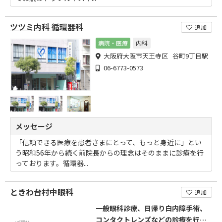
ツツミ内科 循環器科
追加
病院・医療
内科
大阪府大阪市天王寺区 谷町9丁目駅
06-6773-0573
メッセージ
「信頼できる医療を患者さまにとって、もっと身近に」とい
う昭和56年から続く前院長からの理念はそのままに診療を行
っております。循環器...
ときわ台村中眼科
追加
一般眼科診療、日帰り白内障手術、
コンタクトレンズなどの診療を行っ