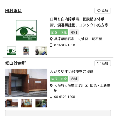
田村眼科
追加
日帰り白内障手術、網膜硝子体手
術、涙道再建術、コンタクト処方等
病院・医療
眼科
兵庫県明石市 JR/山陽 明石駅
078-913-1010
松山診療所
追加
わかりやすい診療をご提供
病院・医療
内科
大阪府大阪市東淀川区 阪急・上新庄
駅
06-6328-1808