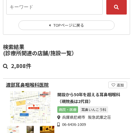
TOPページに戻る
検索結果
(診療所関連の店舗/施設一覧）
2,808件
渡部耳鼻咽喉科医院
追加
開設から50年を超える耳鼻咽喉科
（現院長は2代目）
病院・医療
耳鼻いんこう科
兵庫県尼崎市 阪急武庫之荘
06-6436-1009