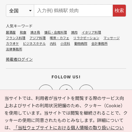
検索
人気キーワード
居酒屋
和食
焼き鳥
懐石・会席料理
焼肉
イタリア料理
フランス料理
アジア料理
喫茶・カフェ
リラクゼーション
マッサージ
カラオケ
ビジネスホテル
内科
小児科
動物病院
会計事務所
法律事務所
掲載者ログイン
FOLLOW US!
当サイトでは、利用者が当サイトを閲覧する際のサービス向
上およびサイトの利用状況把握のため、クッキー（Cookie）
を使用しています。当サイトでは閲覧を継続されることで、ク
e-NAVITA（イーナビタ）とは？
お気に入り
ヘルプ
ッキーの使用に同意されたものとみなします。詳細について
利用規約
個人情報の取り扱いについて
運営会社
は、
「当社ウェブサイトにおける個人情報の取り扱いについ
サイトマップ
広告掲載に関するお問い合わせ