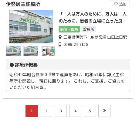
伊勢民主診療所
追加
「一人は万人のために、万人は一人
のために、患者の立場に立った良い
医療」を旨として活動中です
病院・医療
診療所
三重県伊勢市 JR参宮線 山田上口駅
0596-24-7156
● 診療所概要
昭和49年組合員360世帯で産声をあげ、昭和51年伊勢民主診
療所を開設し、現在に至ります。 これも、ご支援、ご協力を
いただいた組合員...
1
2
3
4
5