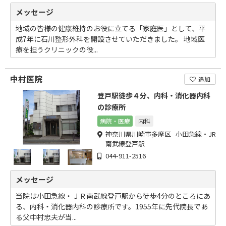
メッセージ
地域の皆様の健康維持のお役に立てる「家庭医」として、平
成7年に石川整形外科を開設させていただきました。 地域医
療を担うクリニックの役...
中村医院
追加
登戸駅徒歩４分、内科・消化器内科
の診療所
病院・医療
内科
神奈川県川崎市多摩区 小田急線・JR
南武線登戸駅
044-911-2516
メッセージ
当院は小田急線・ＪＲ南武線登戸駅から徒歩4分のところにあ
る、内科・消化器内科の診療所です。1955年に先代院長であ
る父中村忠夫が当...