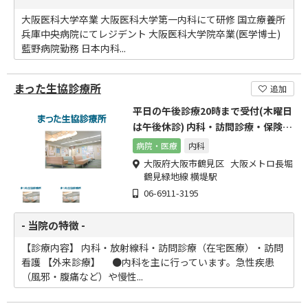
大阪医科大学卒業 大阪医科大学第一内科にて研修 国立療養所
兵庫中央病院にてレジデント 大阪医科大学院卒業(医学博士)
藍野病院勤務 日本内科...
まった生協診療所
追加
平日の午後診療20時まで受付(木曜日
は午後休診) 内科・訪問診療・保険診
療・無料低額診療
病院・医療
内科
大阪府大阪市鶴見区 大阪メトロ長堀
鶴見緑地線 横堤駅
06-6911-3195
- 当院の特徴 -
【診療内容】 内科・放射線科・訪問診療（在宅医療）・訪問
看護 【外来診療】 ●内科を主に行っています。急性疾患
（風邪・腹痛など）や慢性...