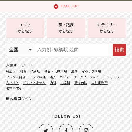
PAGE TOP
エリア
駅・路線
カテゴリー
から探す
から探す
から探す
検索
人気キーワード
居酒屋
和食
焼き鳥
懐石・会席料理
焼肉
イタリア料理
フランス料理
アジア料理
喫茶・カフェ
リラクゼーション
マッサージ
カラオケ
ビジネスホテル
内科
小児科
動物病院
会計事務所
法律事務所
掲載者ログイン
FOLLOW US!