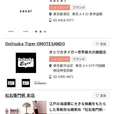
ｓａｃａｉ
ショッピング
ブランド
東京都港区 東京メトロ 表参道駅
03-6418-5977
Onitsuka Tiger OMOTESANDO
追加
オニツカタイガー世界最大の旗艦店
ショッピング
ブランド
東京都渋谷区 東京メトロ千代田線
明治神宮前駅
03-3405-6671
松右衛門帆 本店
追加
江戸の海運業に大きな発展をもたら
した革新的な織帆布「松右衛門帆