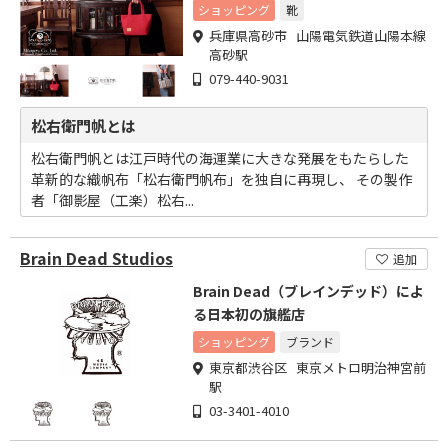
布」を独自に再現したブランド
ショッピング
靴
兵庫県高砂市 山陽電気鉄道山陽本線
高砂駅
079-440-9031
松右衛門帆とは
松右衛門帆とは江戸時代の海運業に大きな発展をもたらした
革新的な織帆布「松右衛門帆布」を独自に再現し、 その製作
者「御影屋（工楽）松右...
Brain Dead Studios
追加
Brain Dead（ブレインデッド）によ
る日本初の旗艦店
ショッピング
ブランド
東京都渋谷区 東京メトロ明治神宮前
駅
03-3401-4010