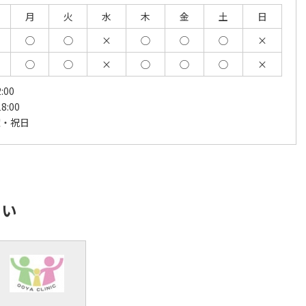
月
火
水
木
金
土
日
◯
◯
×
◯
◯
◯
×
◯
◯
×
◯
◯
◯
×
:00
8:00
曜・祝日
さい