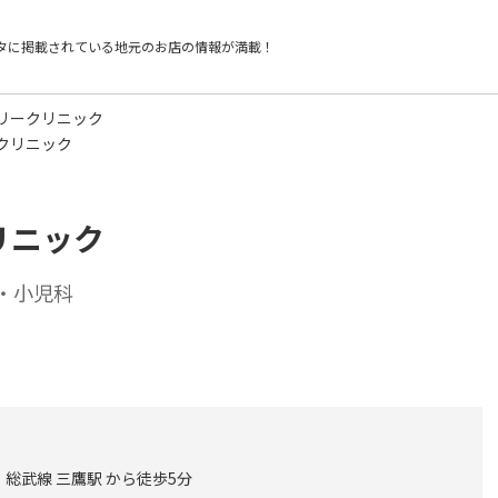
タに掲載されている
地元のお店の情報が満載！
リークリニック
クリニック
リニック
・小児科
総武線 三鷹駅 から徒歩5分