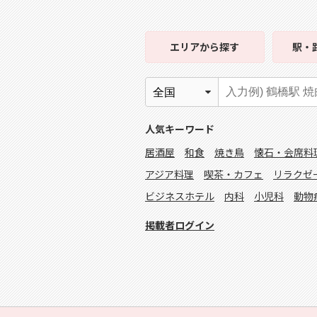
エリア
から探す
駅・
人気キーワード
居酒屋
和食
焼き鳥
懐石・会席料
アジア料理
喫茶・カフェ
リラクゼ
ビジネスホテル
内科
小児科
動物
掲載者ログイン