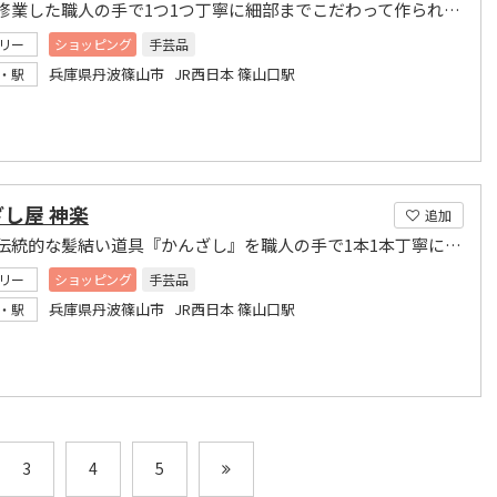
奈良で修業した職人の手で1つ1つ丁寧に細部までこだわって作られた竹細工
リー
ショッピング
手芸品
兵庫県丹波篠山市 JR西日本 篠山口駅
・駅
し屋 神楽
追加
日本の伝統的な髪結い道具『かんざし』を職人の手で1本1本丁寧に作り上げたレトロなお店です。
リー
ショッピング
手芸品
兵庫県丹波篠山市 JR西日本 篠山口駅
・駅
3
4
5