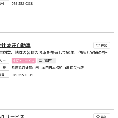
079-552-0338
番号
社 本荘自動車
追加
昭和41年創業、地域の皆様のお車を整備して50年、信頼と実績の整備工場
リー
生活・サービス
車（修理）
兵庫県丹波篠山市 JR西日本福知山線 南矢代駅
・駅
079-595-0134
番号
CAR サービス
追加