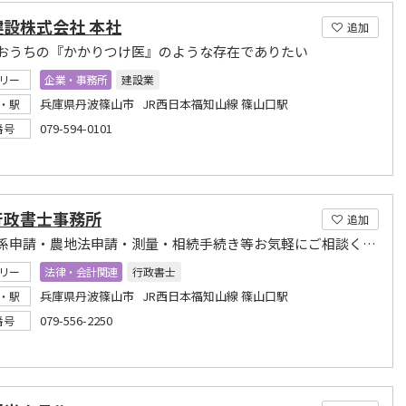
建設株式会社 本社
追加
おうちの『かかりつけ医』のような存在でありたい
リー
企業・事務所
建設業
兵庫県丹波篠山市 JR西日本福知山線 篠山口駅
・駅
079-594-0101
番号
行政書士事務所
追加
土地関係申請・農地法申請・測量・相続手続き等お気軽にご相談ください
リー
法律・会計関連
行政書士
兵庫県丹波篠山市 JR西日本福知山線 篠山口駅
・駅
079-556-2250
番号