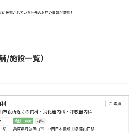
タに掲載されている
地元のお店の情報が満載！
舗/施設一覧）
内科
追加
山市役所近くの内科・消化器内科・呼吸器内科
リー
病院・医療
内科
兵庫県丹波篠山市 JR西日本福知山線 篠山口駅
・駅