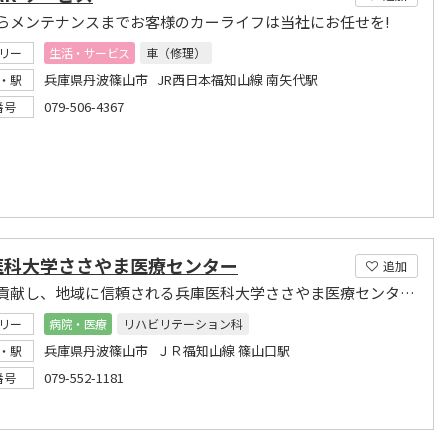
らメンテナンスまでお客様のカーライフは当社にお任せを!
リー
生活・サービス
車（修理）
兵庫県丹波篠山市 JR西日本福知山線 南矢代駅
・駅
079-506-4367
番号
医科大学ささやま医療センター
追加
地域に貢献し、地域に信頼される兵庫医科大学ささやま医療センターを目指します。
リー
病院・医療
リハビリテーション科
兵庫県丹波篠山市 ＪＲ福知山線 篠山口駅
・駅
079-552-1181
番号