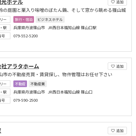
観光ホテル
追加
玲の庭園と栗入り味噌のぼたん鍋、そして窓から眺める篠山城
リー
旅行・宿泊
ビジネスホテル
兵庫県丹波篠山市 JR西日本福知山線 篠山口駅
・駅
079-552-5200
番号
会社アラタホーム
追加
山市の不動産売買・賃貸探し、物件管理はお任せ下さい
リー
不動産
不動産業
兵庫県丹波篠山市 JR西日本福知山線 篠山口
・駅
079-590-2500
番号
家
追加