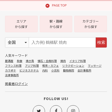
PAGE TOP
エリア
駅・路線
カテゴリー
から探す
から探す
から探す
検索
人気キーワード
居酒屋
和食
焼き鳥
懐石・会席料理
焼肉
イタリア料理
フランス料理
アジア料理
喫茶・カフェ
リラクゼーション
マッサージ
カラオケ
ビジネスホテル
内科
小児科
動物病院
会計事務所
法律事務所
掲載者ログイン
FOLLOW US!