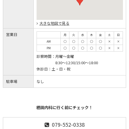
大きな地図で見る
営業日
月
火
水
木
金
土
日
AM
◯
◯
◯
◯
◯
×
×
PM
◯
◯
◯
◯
◯
×
×
診察時間：
月曜～金曜
8:30～12:30/15:00～18:00
休診日：
土・日・祝
駐車場
なし
栖田内科に行く前にチェック！
079-552-0338