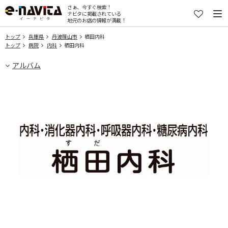
さぁ、今すぐ検索！
ナビタに掲載されている
地元のお店の情報が満載！
トップ
兵庫県
丹波篠山市
栖田内科
トップ
病院
内科
栖田内科
アルバム