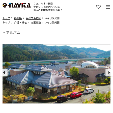
さぁ、今すぐ検索！
ナビタに掲載されている
地元のお店の情報が満載！
トップ
静岡県
浜松市浜名区
いなさ愛光園
トップ
介護・福祉
介護施設
いなさ愛光園
アルバム