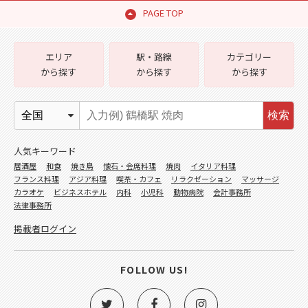
PAGE TOP
エリア
駅・路線
カテゴリー
から探す
から探す
から探す
検索
人気キーワード
居酒屋
和食
焼き鳥
懐石・会席料理
焼肉
イタリア料理
フランス料理
アジア料理
喫茶・カフェ
リラクゼーション
マッサージ
カラオケ
ビジネスホテル
内科
小児科
動物病院
会計事務所
法律事務所
掲載者ログイン
FOLLOW US!