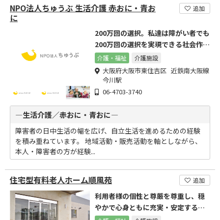
NPO法人ちゅうぶ 生活介護 赤おに・青お
追加
に
200万回の選択。私達は障がい者でも
200万回の選択を実現できる社会作り
を目指しています。
介護・福祉
介護施設
大阪府大阪市東住吉区 近鉄南大阪線
今川駅
06-4703-3740
―生活介護／赤おに・青おに―
障害者の日中生活の幅を広げ、自立生活を進めるための経験
を積み重ねています。 地域活動・販売活動を軸としながら、
本人・障害者の方が経験...
住宅型有料老人ホーム順風苑
追加
利用者様の個性と尊厳を尊重し、穏
やかで心身ともに充実・安定する環
境を提供し、幸せづくりに