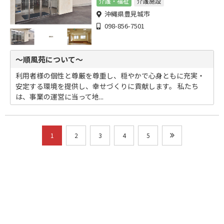
介護・福祉
介護施設
沖縄県豊見城市
098-856-7501
～順風苑について～
利用者様の個性と尊厳を尊重し、穏やかで心身ともに充実・
安定する環境を提供し、幸せづくりに貢献します。 私たち
は、事業の運営に当って地...
1
2
3
4
5