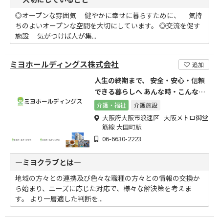
◎オープンな雰囲気 健やかに幸せに暮らすために、 気持
ちのよいオープンな空間を大切にしています。 ◎交流を促す
施設 気がつけば人が集...
ミヨホールディングス株式会社
追加
人生の終期まで、 安全・安心・信頼
できる暮らしへ あんな時・こんな
時・困った時のミヨクラブ
介護・福祉
介護施設
大阪府大阪市浪速区 大阪メトロ御堂
筋線 大国町駅
06-6630-2223
―ミヨクラブとは―
地域の方々との連携及び色々な職種の方々との情報の交換か
ら始まり、ニーズに応じた対応で、様々な解決策を考えま
す。 より一層適した判断を...