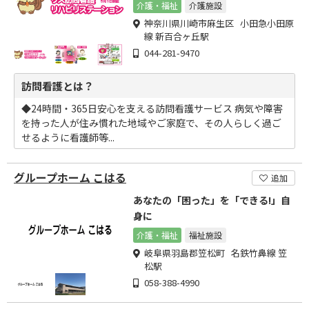
介護・福祉
介護施設
神奈川県川崎市麻生区 小田急小田原
線 新百合ヶ丘駅
044-281-9470
訪問看護とは？
◆24時間・365日安心を支える訪問看護サービス 病気や障害
を持った人が住み慣れた地域やご家庭で、その人らしく過ご
せるように看護師等...
グループホーム こはる
追加
あなたの「困った」を「できる!」自
身に
介護・福祉
福祉施設
岐阜県羽島郡笠松町 名鉄竹鼻線 笠
松駅
058-388-4990