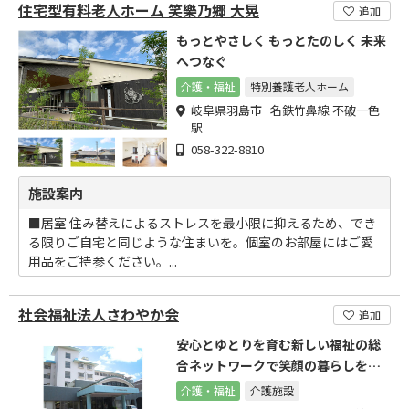
住宅型有料老人ホーム 笑樂乃郷 大晃
追加
もっとやさしく もっとたのしく 未来
へつなぐ
介護・福祉
特別養護老人ホーム
岐阜県羽島市 名鉄竹鼻線 不破一色
駅
058-322-8810
施設案内
■居室 住み替えによるストレスを最小限に抑えるため、でき
る限りご自宅と同じような住まいを。個室のお部屋にはご愛
用品をご持参ください。...
社会福祉法人さわやか会
追加
安心とゆとりを育む新しい福祉の総
合ネットワークで笑顔の暮らしを支
えます
介護・福祉
介護施設