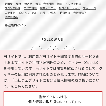
居酒屋
和食
焼き鳥
懐石・会席料理
焼肉
イタリア料理
フランス料理
アジア料理
喫茶・カフェ
リラクゼーション
マッサージ
カラオケ
ビジネスホテル
内科
小児科
動物病院
会計事務所
法律事務所
掲載者ログイン
FOLLOW US!
当サイトでは、利用者が当サイトを閲覧する際のサービス向
上およびサイトの利用状況把握のため、クッキー（Cookie）
を使用しています。当サイトでは閲覧を継続されることで、ク
e-NAVITA（イーナビタ）とは？
お気に入り
ヘルプ
ッキーの使用に同意されたものとみなします。詳細について
利用規約
個人情報の取り扱いについて
運営会社
は、
「当社ウェブサイトにおける個人情報の取り扱いについ
サイトマップ
広告掲載に関するお問い合わせ
て」
をご覧ください。
サイトの内容に関するお問い合わせ
当サイトにおける
「個人情報の取り扱いについて」へ