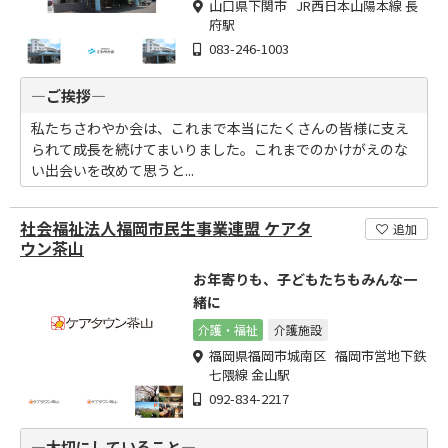
山口県下関市 JR西日本山陽本線 長
府駅
083-246-1003
―ご挨拶―
私たちさわやか会は、これまで本当にたくさんの皆様に支え
られて成長を続けてまいりました。これまでのかけがえのな
い出会いを改めて思うと...
社会福祉法人福岡市民生事業連盟 ケアタ
追加
ウン茶山
お年寄りも、子どもたちもみんな一
緒に
介護・福祉
介護施設
福岡県福岡市城南区 福岡市営地下鉄
七隈線 金山駅
092-834-2217
―大切にしていること―