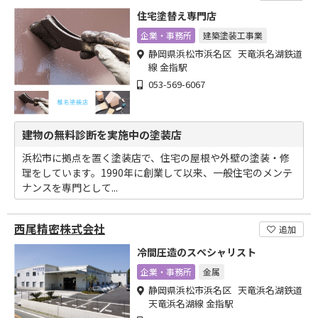
住宅塗替え専門店
企業・事務所
建築塗装工事業
静岡県浜松市浜名区 天竜浜名湖鉄道
線 金指駅
053-569-6067
建物の無料診断を実施中の塗装店
浜松市に拠点を置く塗装店で、住宅の屋根や外壁の塗装・修
理をしています。1990年に創業して以来、一般住宅のメンテ
ナンスを専門として...
西尾精密株式会社
追加
冷間圧造のスペシャリスト
企業・事務所
金属
静岡県浜松市浜名区 天竜浜名湖鉄道
天竜浜名湖線 金指駅