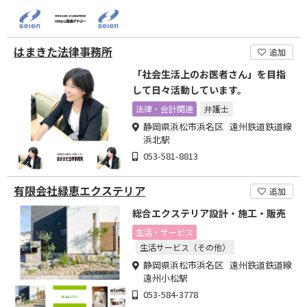
はまきた法律事務所
追加
「社会生活上のお医者さん」を目指
して日々活動しています。
法律・会計関連
弁護士
静岡県浜松市浜名区 遠州鉄道鉄道線
浜北駅
053-581-8813
有限会社緑恵エクステリア
追加
総合エクステリア設計・施工・販売
生活・サービス
生活サービス（その他）
静岡県浜松市浜名区 遠州鉄道鉄道線
遠州小松駅
053-584-3778