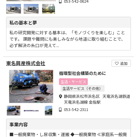
053-542-0624
私の基本と夢
私の研究開発に対する基本は、「モノづくりを楽しむ」こと
です。 課題や難問にも楽しみながら地道に取り組むことで、
必ず解決の糸口が見えて...
東名興産株式会社
追加
循環型社会構築のために
生活・サービス
生活サービス（その他）
静岡県浜松市浜名区 天竜浜名湖鉄道
天竜浜名湖線 金指駅
053-542-2311
事業内容
■一般廃棄物・し尿収集・運搬 ◆一般廃棄物 ≪家庭系一般廃