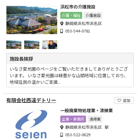
浜松市の介護施設
介護・福祉
介護施設
静岡県浜松市浜名区
053-544-0781
施設長挨拶
いなさ愛光園のページをご覧いただきましてありがとうござ
います。 いなさ愛光園は緑豊かな山間地域に位置しており、
地域住民の温かいご支援...
有限会社西遠デトリー
追加
一般廃棄物処理業・清掃業
企業・事務所
清掃業
静岡県浜松市浜名区 駅
053-522-0629