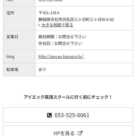
住所
〒431-1414
静岡県浜松市浜名区三ヶ日町三ヶ日914-62
大きな地図で見る
営業日
開校時間：
お問合せ下さい
休校日：
お問合せ下さい
blog
http://aieces.hamazo.tv/
駐車場
あり
アイエック英語スクールに行く前にチェック！
053-525-0061
HPを見る