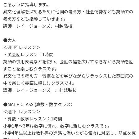
きるように指導します。
異文化理解を深めるために他国の考え方・社会情勢なども英語での
考え方なども指導してゆきます。
講師：レイ・ジョーンズ、村越弘枝
●大人
＜週1回レッスン＞
・英会話レッスン：1時間
英語の慣用表現などを使い、会話の幅を広げてゆきながら英語を話
すことを楽しむクラスです。
異文化での考え方・習慣などを学びながらリラックスした雰囲気の
中で楽しく英語に親しむクラスです。
講師：レイ・ジョーンズ 、村越弘枝
●MATH CLASS (算数・数学クラス）
＜週1回レッスン＞
・算数・数学レッスン：1時間
小学1年～3年は数字に慣れ、数字に親しむクラスです。
小学4年生以上は教科書の進路に添いながら個々に対応し、弱点を克