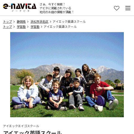
さぁ、今すぐ検索！
ナビタに掲載されている
地元のお店の情報が満載！
トップ
静岡県
浜松市浜名区
アイエック英語スクール
トップ
学習塾
学習塾
アイエック英語スクール
アイエックエイゴスクール
アイエック英語スクール