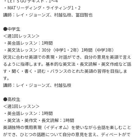
・LET’S GO テキスト：1～4
・MATリーディング・ライティング1・2
講師：レイ・ジョーンズ、村越弘枝、冨田智也
●中学生
＜週1回レッスン＞
・英会話レッスン：1時間
・英文法レッスン：30分（中学1・2年）1時間（中学3年）
状況に合わせ英語での表現・対話ができ、自分の意見を英語で言え
るように指導します。基本的な英文法・長文読解・英文作成など話
す・聞く・書く・読む・バランスのとれた英語の習得を目指しま
す。
講師：レイ・ジョーンズ、村越弘枝
●高校生
＜週1回レッスン＞
・英会話レッスン：1時間
・英文法・英作文・長文読解：1時間
英語独特の慣用表現（イディオム）を使いながら会話を楽しむこと
ができ、ひとつの話題について自分の意見を言え、ディベートがで