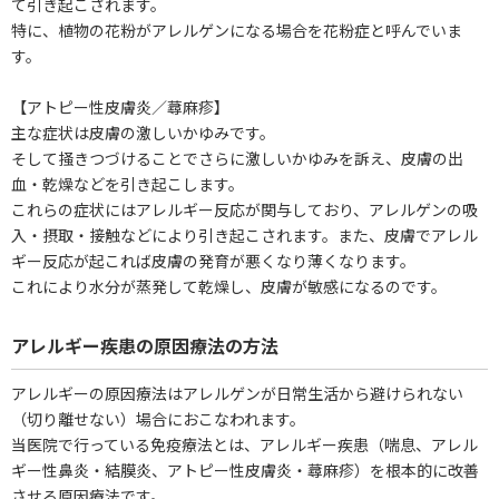
て引き起こされます。
特に、植物の花粉がアレルゲンになる場合を花粉症と呼んでいま
す。
【アトピー性皮膚炎／蕁麻疹】
主な症状は皮膚の激しいかゆみです。
そして掻きつづけることでさらに激しいかゆみを訴え、皮膚の出
血・乾燥などを引き起こします。
これらの症状にはアレルギー反応が関与しており、アレルゲンの吸
入・摂取・接触などにより引き起こされます。また、皮膚でアレル
ギー反応が起これば皮膚の発育が悪くなり薄くなります。
これにより水分が蒸発して乾燥し、皮膚が敏感になるのです。
アレルギー疾患の原因療法の方法
アレルギーの原因療法はアレルゲンが日常生活から避けられない
（切り離せない）場合におこなわれます。
当医院で行っている免疫療法とは、アレルギー疾患（喘息、アレル
ギー性鼻炎・結膜炎、アトピー性皮膚炎・蕁麻疹）を根本的に改善
させる原因療法です。