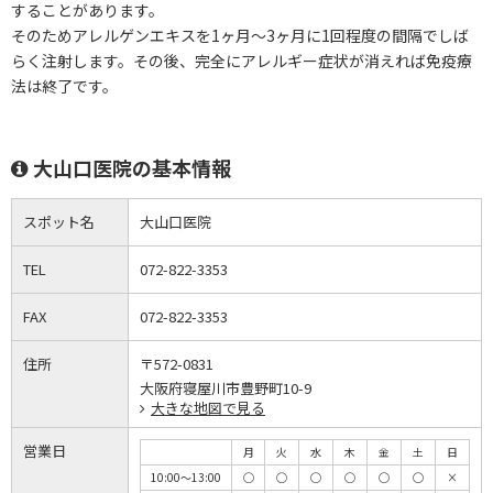
することがあります。
そのためアレルゲンエキスを1ヶ月～3ヶ月に1回程度の間隔でしば
らく注射します。その後、完全にアレルギー症状が消えれば免疫療
法は終了です。
大山口医院の基本情報
スポット名
大山口医院
TEL
072-822-3353
FAX
072-822-3353
住所
〒572-0831
大阪府寝屋川市豊野町10-9
大きな地図で見る
営業日
月
火
水
木
金
土
日
10:00～13:00
◯
◯
◯
◯
◯
◯
×