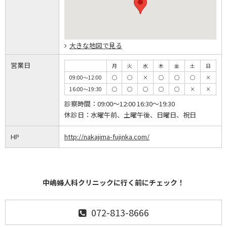
大きな地図で見る
営業日
月
火
水
木
金
土
日
09:00～12:00
◯
◯
×
◯
◯
◯
×
16:00～19:30
◯
◯
◯
◯
◯
×
×
診察時間：
09:00～12:00 16:30～19:30
休診日：
水曜午前、土曜午後、日曜日、祝日
HP
http://nakajima-fujinka.com/
中嶋婦人科クリニックに行く前にチェック！
072-813-8666