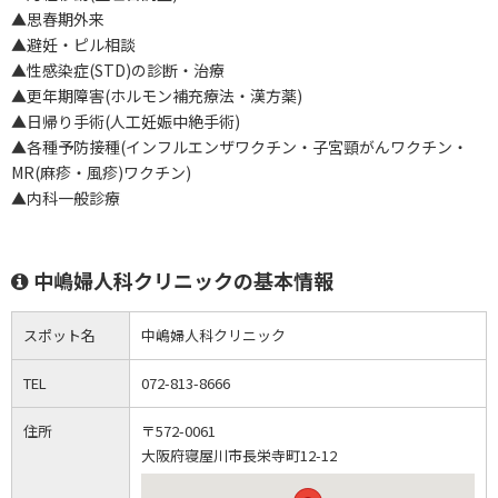
▲思春期外来
▲避妊・ピル相談
▲性感染症(STD)の診断・治療
▲更年期障害(ホルモン補充療法・漢方薬)
▲日帰り手術(人工妊娠中絶手術)
▲各種予防接種(インフルエンザワクチン・子宮頸がんワクチン・
MR(麻疹・風疹)ワクチン)
▲内科一般診療
中嶋婦人科クリニックの基本情報
スポット名
中嶋婦人科クリニック
TEL
072-813-8666
住所
〒572-0061
大阪府寝屋川市長栄寺町12-12