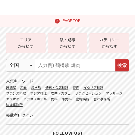
PAGE TOP
エリア
駅・路線
カテゴリー
から探す
から探す
から探す
検索
人気キーワード
居酒屋
和食
焼き鳥
懐石・会席料理
焼肉
イタリア料理
フランス料理
アジア料理
喫茶・カフェ
リラクゼーション
マッサージ
カラオケ
ビジネスホテル
内科
小児科
動物病院
会計事務所
法律事務所
掲載者ログイン
FOLLOW US!