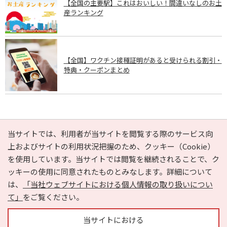
【全国の主要駅】これはおいしい！間違いなしのお土
産ランキング
【全国】ワクチン接種証明があると受けられる割引・
特典・クーポンまとめ
PAGE TOP
当サイトでは、利用者が当サイトを閲覧する際のサービス向
上およびサイトの利用状況把握のため、クッキー（Cookie）
を使用しています。当サイトでは閲覧を継続されることで、ク
e-NAVITA（イーナビタ）とは？
お気に入り
ヘルプ
ッキーの使用に同意されたものとみなします。詳細について
利用規約
個人情報の取り扱いについて
運営会社
は、
「当社ウェブサイトにおける個人情報の取り扱いについ
サイトマップ
広告掲載に関するお問い合わせ
て」
をご覧ください。
サイトの内容に関するお問い合わせ
当サイトにおける