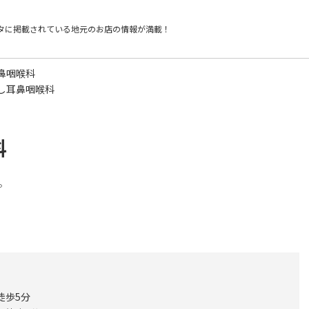
タに掲載されている
地元のお店の情報が満載！
鼻咽喉科
し耳鼻咽喉科
科
。
徒歩5分