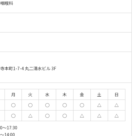
鼻咽喉科
本町1-7-4 丸二清水ビル 3F
月
火
水
木
金
土
日
◯
◯
◯
◯
◯
△
△
◯
△
◯
◯
△
△
△
～17:30
14:00