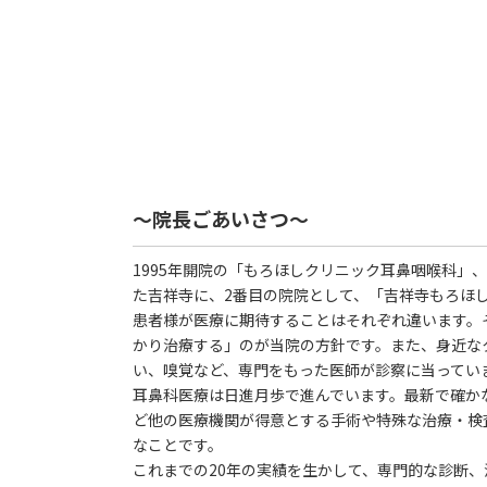
～院長ごあいさつ～
1995年開院の「もろほしクリニック耳鼻咽喉科」
た吉祥寺に、2番目の院院として、「吉祥寺もろほ
患者様が医療に期待することはそれぞれ違います。
かり治療する」のが当院の方針です。また、身近な
い、嗅覚など、専門をもった医師が診察に当ってい
耳鼻科医療は日進月歩で進んでいます。最新で確か
ど他の医療機関が得意とする手術や特殊な治療・検
なことです。
これまでの20年の実績を生かして、専門的な診断