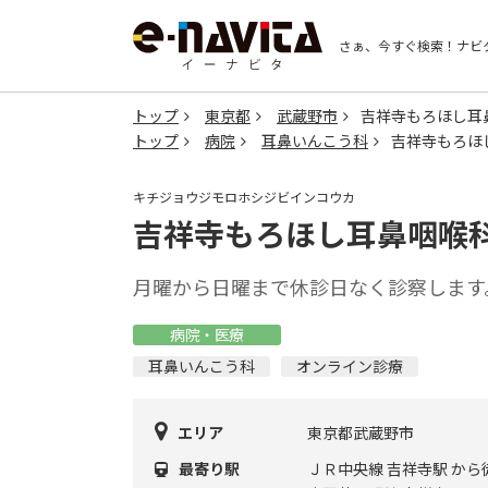
さぁ、今すぐ検索！
ナビ
トップ
東京都
武蔵野市
吉祥寺もろほし耳
トップ
病院
耳鼻いんこう科
吉祥寺もろほ
キチジョウジモロホシジビインコウカ
吉祥寺もろほし耳鼻咽喉
月曜から日曜まで休診日なく診察します
病院・医療
耳鼻いんこう科
オンライン診療
エリア
東京都武蔵野市
最寄り駅
ＪＲ中央線 吉祥寺駅 から