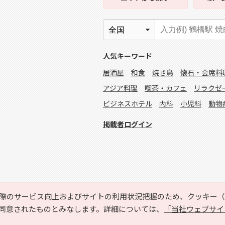
人気キーワード
居酒屋
和食
焼き鳥
懐石・会席料
アジア料理
喫茶・カフェ
リラクゼ
ビジネスホテル
内科
小児科
動物
掲載者ログイン
際のサービス向上およびサイトの利用状況把握のため、クッキー（C
同意されたものとみなします。詳細については、
「当社ウェブサイ
Copyright © HYOJITO.Co.,Ltd. All Rights Reserved.