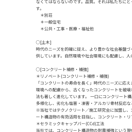
なくてはならないのです。品質。それは私たちにと
す。
＊別荘
＊一般住宅
＊公共・工事・医療・福祉他
○[土木]
時代のニーズを的確に捉え、より豊かな社会基盤づ
供しています。自然環境や社会環境にも配慮し、人
○[コンクリート補修・補強]
＊リノベート(コンクリート補修・補強)
「コンクリートの寿命を長く」時代のニーズに応え
環境への配慮から、古くなったコンクリートを破壊
法も著しく進化しています。 一口にコンクリート
多様化し、劣化も塩害・凍害・アルカリ骨材反応な
※当社ではテクノクリート／施工研究会に加盟し、
ート構造物の有効活用を目指し、コンクリート・リ
＊セラミックキャップバー(CCd)工法
当社では、コンクリート構造物の耐震補強という現