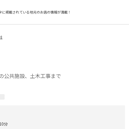
タに掲載されている
地元のお店の情報が満載！
社
の公共施設、土木工事まで
）
10分