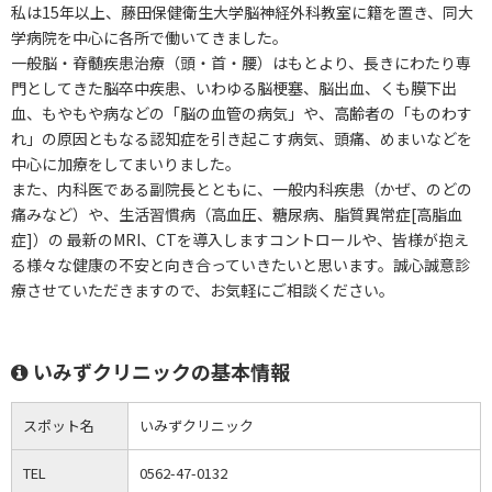
私は15年以上、藤田保健衛生大学脳神経外科教室に籍を置き、同大
学病院を中心に各所で働いてきました。
一般脳・脊髄疾患治療（頭・首・腰）はもとより、長きにわたり専
門としてきた脳卒中疾患、いわゆる脳梗塞、脳出血、くも膜下出
血、もやもや病などの「脳の血管の病気」や、高齢者の「ものわす
れ」の原因ともなる認知症を引き起こす病気、頭痛、めまいなどを
中心に加療をしてまいりました。
また、内科医である副院長とともに、一般内科疾患（かぜ、のどの
痛みなど）や、生活習慣病（高血圧、糖尿病、脂質異常症[高脂血
症]）の 最新のMRI、CTを導入しますコントロールや、皆様が抱え
る様々な健康の不安と向き合っていきたいと思います。誠心誠意診
療させていただきますので、お気軽にご相談ください。
いみずクリニックの基本情報
スポット名
いみずクリニック
TEL
0562-47-0132