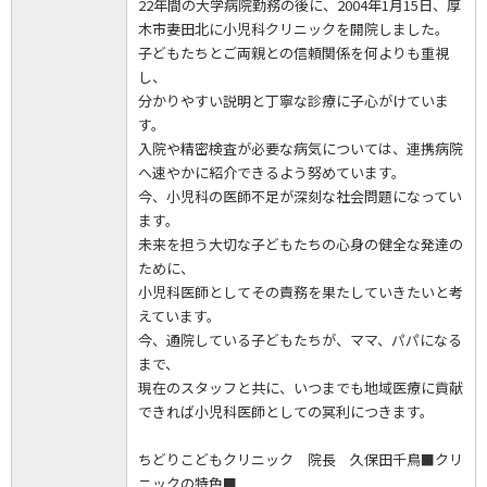
22年間の大学病院勤務の後に、2004年1月15日、厚
木市妻田北に小児科クリニックを開院しました。
子どもたちとご両親との信頼関係を何よりも重視
し、
分かりやすい説明と丁寧な診療に子心がけていま
す。
入院や精密検査が必要な病気については、連携病院
へ速やかに紹介できるよう努めています。
今、小児科の医師不足が深刻な社会問題になってい
ます。
未来を担う大切な子どもたちの心身の健全な発達の
ために、
小児科医師としてその責務を果たしていきたいと考
えています。
今、通院している子どもたちが、ママ、パパになる
まで、
現在のスタッフと共に、いつまでも地域医療に貢献
できれば小児科医師としての冥利につきます。
ちどりこどもクリニック 院長 久保田千鳥■クリ
ニックの特色■