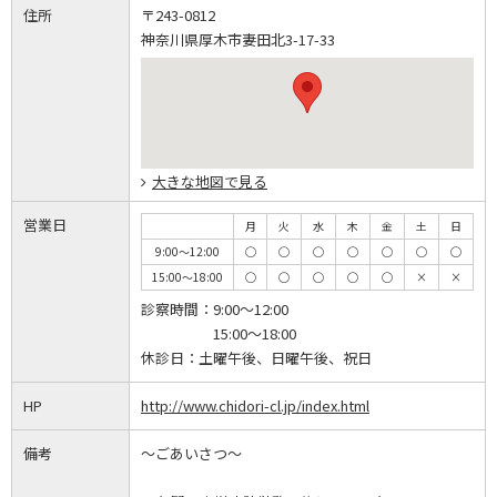
住所
〒243-0812
神奈川県厚木市妻田北3-17-33
大きな地図で見る
営業日
月
火
水
木
金
土
日
9:00～12:00
◯
◯
◯
◯
◯
◯
◯
15:00～18:00
◯
◯
◯
◯
◯
×
×
診察時間：
9:00～12:00
15:00～18:00
休診日：
土曜午後、日曜午後、祝日
HP
http://www.chidori-cl.jp/index.html
備考
～ごあいさつ～