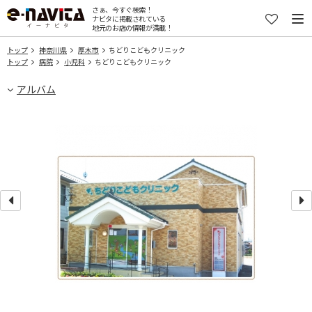
さぁ、今すぐ検索！
ナビタに掲載されている
地元のお店の情報が満載！
トップ
神奈川県
厚木市
ちどりこどもクリニック
トップ
病院
小児科
ちどりこどもクリニック
アルバム