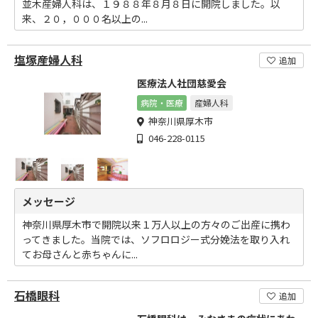
並木産婦人科は、１９８８年８月８日に開院しました。以
来、２０，０００名以上の...
塩塚産婦人科
追加
医療法人社団慈愛会
病院・医療
産婦人科
神奈川県厚木市
046-228-0115
メッセージ
神奈川県厚木市で開院以来１万人以上の方々のご出産に携わ
ってきました。当院では、ソフロロジー式分娩法を取り入れ
てお母さんと赤ちゃんに...
石橋眼科
追加