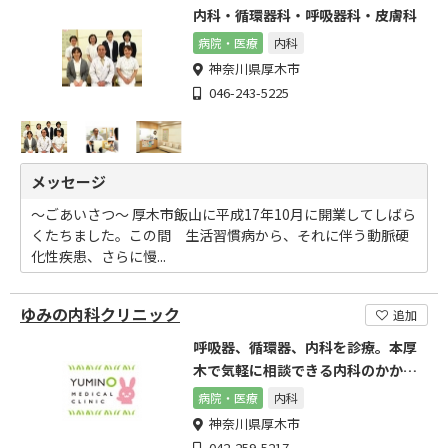
内科・循環器科・呼吸器科・皮膚科
病院・医療
内科
神奈川県厚木市
046-243-5225
メッセージ
～ごあいさつ～ 厚木市飯山に平成17年10月に開業してしばら
くたちました。この間 生活習慣病から、それに伴う動脈硬
化性疾患、さらに慢...
ゆみの内科クリニック
追加
呼吸器、循環器、内科を診療。本厚
木で気軽に相談できる内科のかかり
つけ医を目指します
病院・医療
内科
神奈川県厚木市
042-259-5217