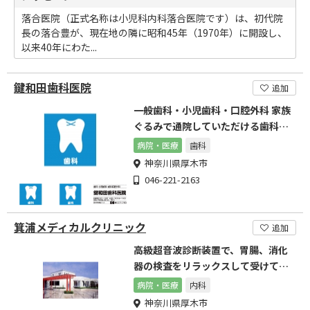
落合医院（正式名称は小児科内科落合医院です）は、初代院
長の落合豊が、現在地の隣に昭和45年（1970年）に開設し、
以来40年にわた...
鍵和田歯科医院
追加
一般歯科・小児歯科・口腔外科 家族
ぐるみで通院していただける歯科医
院を目指しています。
病院・医療
歯科
神奈川県厚木市
046-221-2163
箕浦メディカルクリニック
追加
高級超音波診断装置で、胃腸、消化
器の検査をリラックスして受けてい
ただけます。
病院・医療
内科
神奈川県厚木市