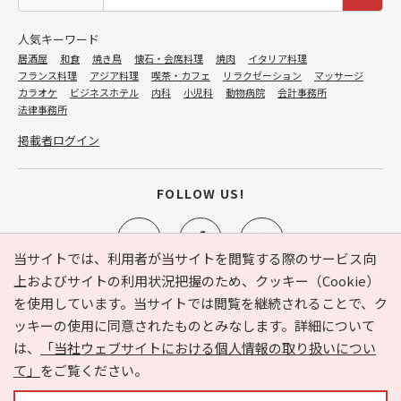
人気キーワード
居酒屋
和食
焼き鳥
懐石・会席料理
焼肉
イタリア料理
フランス料理
アジア料理
喫茶・カフェ
リラクゼーション
マッサージ
カラオケ
ビジネスホテル
内科
小児科
動物病院
会計事務所
法律事務所
掲載者ログイン
FOLLOW US!
当サイトでは、利用者が当サイトを閲覧する際のサービス向
上およびサイトの利用状況把握のため、クッキー（Cookie）
を使用しています。当サイトでは閲覧を継続されることで、ク
e-NAVITA（イーナビタ）とは？
お気に入り
ヘルプ
ッキーの使用に同意されたものとみなします。詳細について
利用規約
個人情報の取り扱いについて
運営会社
は、
「当社ウェブサイトにおける個人情報の取り扱いについ
サイトマップ
広告掲載に関するお問い合わせ
て」
をご覧ください。
サイトの内容に関するお問い合わせ