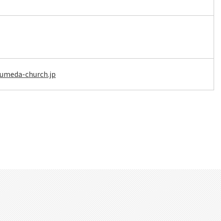
-umeda-church.jp