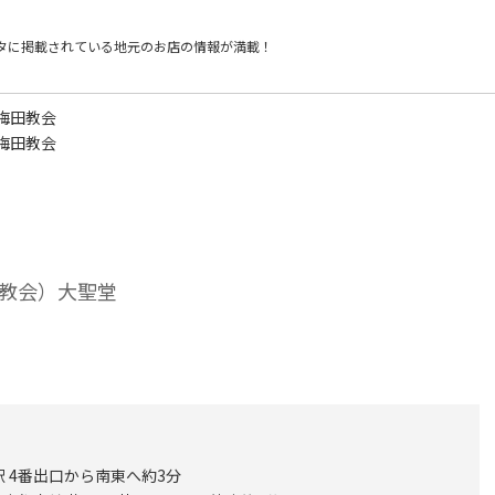
タに掲載されている
地元のお店の情報が満載！
梅田教会
梅田教会
教会）大聖堂
 4番出口から南東へ約3分