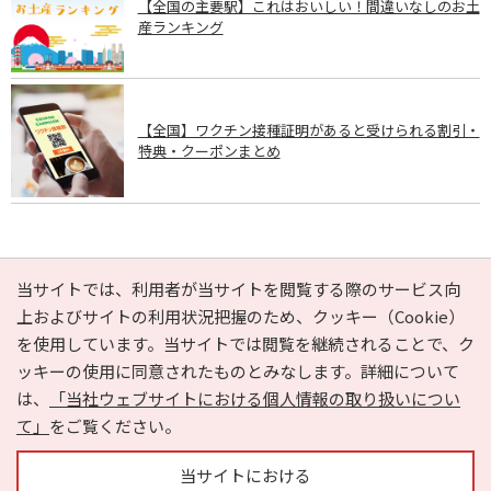
【全国の主要駅】これはおいしい！間違いなしのお土
産ランキング
【全国】ワクチン接種証明があると受けられる割引・
特典・クーポンまとめ
PAGE TOP
当サイトでは、利用者が当サイトを閲覧する際のサービス向
上およびサイトの利用状況把握のため、クッキー（Cookie）
を使用しています。当サイトでは閲覧を継続されることで、ク
e-NAVITA（イーナビタ）とは？
お気に入り
ヘルプ
ッキーの使用に同意されたものとみなします。詳細について
利用規約
個人情報の取り扱いについて
運営会社
は、
「当社ウェブサイトにおける個人情報の取り扱いについ
サイトマップ
広告掲載に関するお問い合わせ
て」
をご覧ください。
サイトの内容に関するお問い合わせ
当サイトにおける