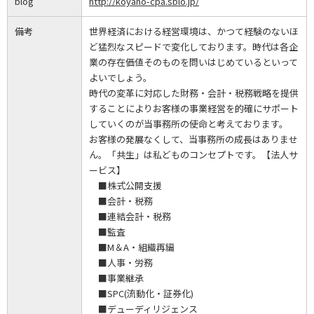
blog
http://koyano-cpa.sblo.jp/
備考
世界経済における経営環境は、かつて経験のないほ
ど猛烈なスピードで変化しております。時代は各企
業の存在価値そのものを問いはじめているといって
よいでしょう。
時代の変革に対応した財務・会計・税務戦略を提供
することによりお客様の事業経営を的確にサポート
していくのが当事務所の使命と考えております。
お客様の発展なくして、当事務所の成長はありませ
ん。「共生」は私どものコンセプトです。【法人サ
ービス】
■株式公開支援
■会計・税務
■連結会計・税務
■監査
■M＆A・組織再編
■人事・労務
■事業継承
■SPC(流動化・証券化)
■デューディリジェンス