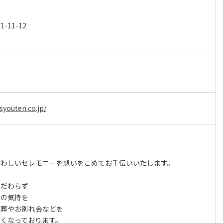
11-12
syouten.co.jp/
さわしいセレモニーを想いをこめてお手伝いいたします。
こだわらず
族の気持を
族葬やお別れ会などを
くなっております。