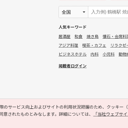
人気キーワード
居酒屋
和食
焼き鳥
懐石・会席料
アジア料理
喫茶・カフェ
リラクゼ
ビジネスホテル
内科
小児科
動物
掲載者ログイン
際のサービス向上およびサイトの利用状況把握のため、クッキー（C
同意されたものとみなします。詳細については、
「当社ウェブサイ
Copyright © HYOJITO.Co.,Ltd. All Rights Reserved.