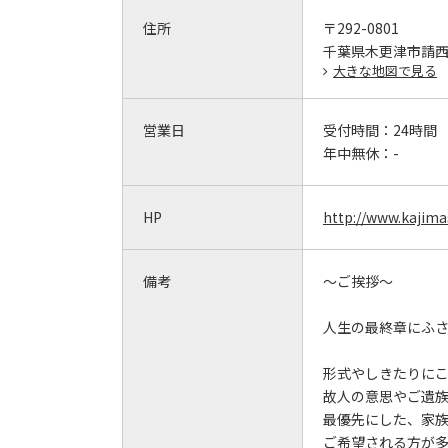
住所
〒292-0801
千葉県木更津市請西1-
大きな地図で見る
営業日
受付時間：
24時間
年中無休：
-
HP
http://www.kajima
備考
～ご挨拶～
人生の最終章にふ
形式やしきたりに
故人の意思やご遺
最優先にした、家
ご希望される方が多