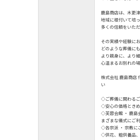
鹿島商店は、木更津
地域に根付いて培
多くの信頼をいた
その実績や経験に
どのような葬儀に
より親身に、より
心温まるお別れの
株式会社 鹿島商店
い
◇ご葬儀に関わるご
◇安心の価格とき
◇芙蓉会館 ・ 鹿島
まざまな儀式にご
◇各宗派 ・ 宗教
◇供花、粗供養品