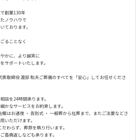
で創業130年
ったノウハウで
だいております。
おごることなく
も
細やかに、より誠実に
場をサポートいたします。
 代表取締役 渡部 和夫ご葬儀のすべてを「安心」してお任せくださ
相談を24時間承ります。
め細かなサービスをお約束します。
会館はお通夜 ・ 告別式 ・ 一般葬から社葬まで、またご法要などさ
利用いただけます。
にこだわらず、葬祭を執り行います。
、ご香典返しなども承ります。