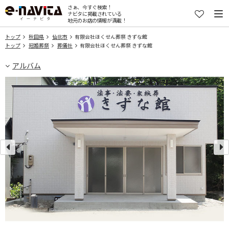
さぁ、今すぐ検索！
ナビタに掲載されている
地元のお店の情報が満載！
トップ
秋田県
仙北市
有限会社ほくせん葬祭 きずな館
トップ
冠婚葬祭
葬儀社
有限会社ほくせん葬祭 きずな館
アルバム