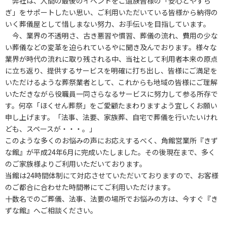
弊社は、人間の最後のイベントをご遺族皆様の「安心とやすら
ぎ」をサポートしたい思い、ご利用いただいている皆様から納得の
いく葬儀屋として惜しまない努力、お手伝いを目指しています。
今、業界の不透明さ、古き悪習や慣習、葬儀の流れ、費用の少な
い葬儀などの変革を迫られているやに聞き及んでおります。様々な
業界が時代の流れに取り残される中、当社として利用者本来の原点
に立ち返り、提供するサービスを明確に打ち出し、皆様にご満足を
いただけるような葬祭業者として、これからも地域の皆様にご理解
いただきながら役職員一同さらなるサービスに努力して参る所存で
す。何卒「ほくせん葬祭」をご愛顧たまわりますよう宜しくお願い
申し上げます。「法事、法要、家族葬、自宅で葬儀を行いたいけれ
ども、スペースが・・・。」
このような多くのお悩みの声にお応えするべく、角館営業所『きず
な館』が平成24年6月に完成いたしました。その後現在まで、多く
のご家族様よりご利用いただいております。
当館は24時間体制にて対応させていただいておりますので、お客様
のご都合に合わせた時間帯にてご利用いただけます。
十数名でのご葬儀、法事、法要の場所でお悩みの方は、今すぐ『き
ずな館』へご相談ください。