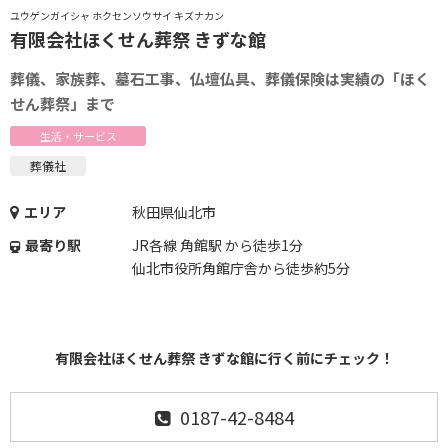
ユウゲンガイシャ ホクセンソウサイ キズナカン
有限会社ほくせん葬祭 きずな館
葬儀、家族葬、墓石工事、仏壇仏具、葬儀保険は実績の「ほく
せん葬祭」まで
生活・サービス
葬儀社
エリア
秋田県仙北市
最寄り駅
JR各線 角館駅 から徒歩1分
仙北市役所角館庁舎から徒歩約5分
有限会社ほくせん葬祭 きずな館に行く前にチェック！
0187-42-8484