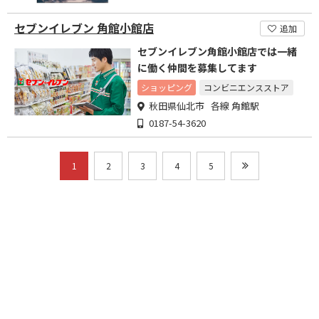
セブンイレブン 角館小館店
追加
セブンイレブン角館小館店では一緒
に働く仲間を募集してます
ショッピング
コンビニエンスストア
秋田県仙北市 各線 角館駅
0187-54-3620
1
2
3
4
5