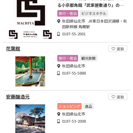
る小京都角館「武家屋敷通り」の玄
関口からすぐ近く。
旅行・宿泊
ビジネスホテル
秋田県仙北市 JR東日本田沢湖線・秋
田新幹線 角館駅
0187-55-2001
花葉館
追加
旅行・宿泊
観光旅館
秋田県仙北市
0187-55-5888
安藤醸造元
追加
ショッピング
食品
秋田県仙北市
0187-53-2008