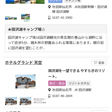
レジャー
キャンプ場
秋田県仙北市 JR秋田新幹線・田沢湖
線 田沢湖駅
0187-43-2990
★田沢湖キャンプ場☆
田沢湖キャンプ場は田沢湖観光の表玄関の春山から湖畔に沿
って徒歩5分、雑木林の野趣あふれる環境にあります。眼の前
に田沢湖を望むことが...
ホテルグランド 天空
追加
田沢湖を一望できる やすらぎのリゾ
ート。
旅行・宿泊
リゾートホテル
秋田県仙北市 JR 田沢湖駅
0187-46-2004