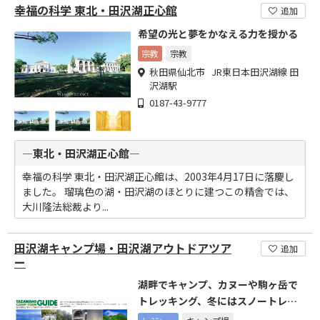
幸福の科学 東北・田沢湖正心館
追加
希望の光と夢をかなえる力を授かる
宗教
宗教
秋田県仙北市 JR東日本田沢湖線 田
沢湖駅
0187-43-9777
―東北・田沢湖正心館―
幸福の科学 東北・田沢湖正心館は、2003年4月17日に落慶し
ました。 瑠璃色の湖・田沢湖のほとりに建つこの精舎では、
大川隆法総裁より...
田沢湖キャンプ場・田沢湖アウトドアツア
追加
ー
湖畔でキャンプ、カヌーや駒ヶ岳で
トレッキング、冬にはスノートレッ
キングなどが楽しめる！