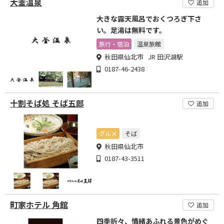
大釜温泉
追加
大きな露天風呂でおくつろぎ下さ
い。足湯は無料です。
旅行・宿泊
温泉旅館
秋田県仙北市 JR 田沢湖駅
0187-46-2438
十割そば処 そば五郎
追加
グルメ
そば
秋田県仙北市
0187-43-3511
町家ホテル 角館
追加
四季折々、情緒あふれる景色がめぐ