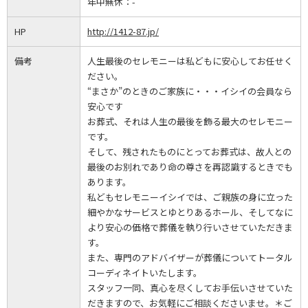
年中無休：
-
HP
http://1412-87.jp/
備考
人生最後のセレモニーは私どもに安心してお任せく
ださい。
“まさか”のときのご家族に・・・イシイの会員なら
安心です
お葬式、それは人生の最後を飾る最大のセレモニー
です。
そして、残されたものにとってお葬式は、故人との
最後のお別れであり命の尊さを再認識するときでも
あります。
私どもセレモニーイシイでは、ご親族の身に立った
細やかなサービスとゆとりあるホール、そしてなに
より安心の価格で葬儀を執り行いさせていただきま
す。
また、専門のアドバイザーが葬儀についてトータル
コーディネイトいたします。
スタッフ一同、真心を尽くしてお手伝いさせていた
だきますので、お気軽にご相談くださいませ。＊ご