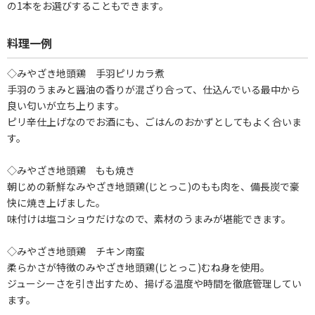
の1本をお選びすることもできます。
料理一例
◇みやざき地頭鶏 手羽ピリカラ煮
手羽のうまみと醤油の香りが混ざり合って、仕込んでいる最中から
良い匂いが立ち上ります。
ピリ辛仕上げなのでお酒にも、ごはんのおかずとしてもよく合いま
す。
◇みやざき地頭鶏 もも焼き
朝じめの新鮮なみやざき地頭鶏(じとっこ)のもも肉を、備長炭で豪
快に焼き上げました。
味付けは塩コショウだけなので、素材のうまみが堪能できます。
◇みやざき地頭鶏 チキン南蛮
柔らかさが特徴のみやざき地頭鶏(じとっこ)むね身を使用。
ジューシーさを引き出すため、揚げる温度や時間を徹底管理してい
ます。