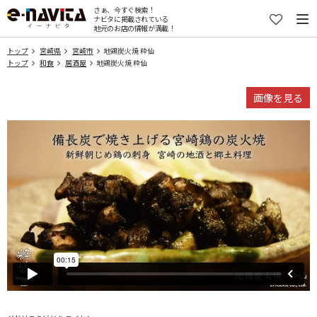
さぁ、今すぐ検索！
ナビタに掲載されている
地元のお店の情報が満載！
トップ
宮崎県
宮崎市
地鶏炭火焼 粋仙
トップ
和食
居酒屋
地鶏炭火焼 粋仙
画像を見る