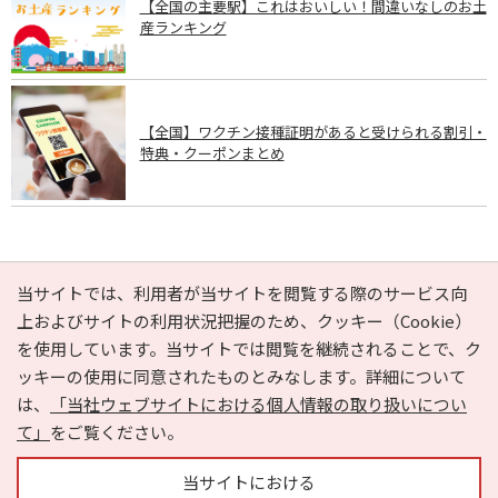
【全国の主要駅】これはおいしい！間違いなしのお土
産ランキング
【全国】ワクチン接種証明があると受けられる割引・
特典・クーポンまとめ
PAGE TOP
当サイトでは、利用者が当サイトを閲覧する際のサービス向
上およびサイトの利用状況把握のため、クッキー（Cookie）
を使用しています。当サイトでは閲覧を継続されることで、ク
e-NAVITA（イーナビタ）とは？
お気に入り
ヘルプ
ッキーの使用に同意されたものとみなします。詳細について
利用規約
個人情報の取り扱いについて
運営会社
は、
「当社ウェブサイトにおける個人情報の取り扱いについ
サイトマップ
広告掲載に関するお問い合わせ
て」
をご覧ください。
サイトの内容に関するお問い合わせ
当サイトにおける