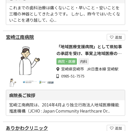
これまでの歯科治療は痛くないこと・早いこと・安いことを
三種の神器としてきたようです。 しかし、昨今ではいたくな
いことを通り越して、心...
宮崎江南病院
追加
「地域医療支援病院」として県知事
の承認を受け、事実上地域医療の推
進病院としての基盤を確立。
病院・医療
内科
宮崎県宮崎市 JR日豊本線 宮崎駅
0985-51-7575
病院長ご挨拶
宮崎江南病院は、2014年4月より独立行政法人地域医療機能
推進機構（JCHO : Japan Community Hearthcare Or...
ありかわクリニック
追加