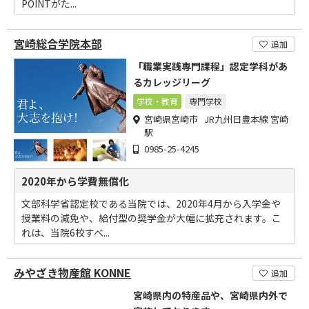
POINTがた...
宮崎総合学院本部
追加
「職業実践専門課程」認定学科があ
るカレッジリーグ
学校・教育
専門学校
宮崎県宮崎市 JR九州日豊本線 宮崎
駅
0985-25-4245
2020年から学費無償化
文部科学省認定校である当院では、2020年4月から入学金や
授業料の減免や、給付型の奨学金が大幅に拡充されます。こ
れは、当院6校すべ...
みやざき物産館 KONNE
追加
宮崎県内の特産品や、宮崎県内外で