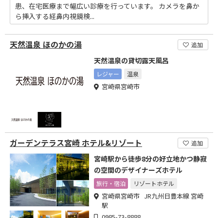
患、在宅医療まで幅広い診療を行っています。 カメラを鼻か
ら挿入する経鼻内視鏡検...
天然温泉 ほのかの湯
追加
天然温泉の貸切露天風呂
レジャー
温泉
宮崎県宮崎市
ガーデンテラス宮崎 ホテル&リゾート
追加
宮崎駅から徒歩8分の好立地かつ静寂
の空間のデザイナーズホテル
旅行・宿泊
リゾートホテル
宮崎県宮崎市 JR九州日豊本線 宮崎
駅
0985-73-8888