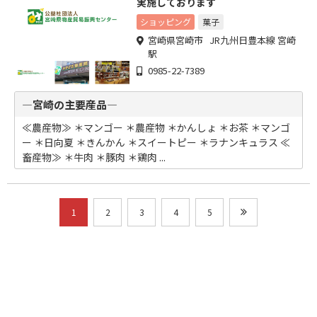
実施しております
ショッピング
菓子
宮崎県宮崎市 JR九州日豊本線 宮崎
駅
0985-22-7389
―宮崎の主要産品―
≪農産物≫ ＊マンゴー ＊農産物 ＊かんしょ ＊お茶 ＊マンゴ
ー ＊日向夏 ＊きんかん ＊スイートピー ＊ラナンキュラス ≪
畜産物≫ ＊牛肉 ＊豚肉 ＊鶏肉 ...
1
2
3
4
5