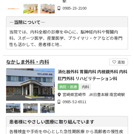
駅
0985-23-2100
―当院について―
当院では、内科全般の診療を中心に、脳神経内科や腎臓内
科、スポーツ医学、産業医学、プライマリ・ケアなどの専門
性も活かして、患者様と地...
なかしま外科・内科
追加
消化器外科 胃腸内科 内視鏡外科 内科
肛門外科 リハビリテーション科
病院・医療
内科
宮崎県宮崎市 JR日豊本線 南宮崎駅
0985-52-6511
患者様にやさしい医療に取り組んでいます
各種検査や手術を中心とした急性期医療 から高齢者の慢性疾