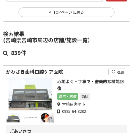
TOPページに戻る
検索結果
(宮崎県宮崎市周辺の店舗/施設一覧）
839件
かわさき歯科口腔ケア医院
追加
心地よく・丁寧で・審美的な機能回
復
病院・医療
歯科
宮崎県宮崎市
0985-64-8282
ごあいさつ