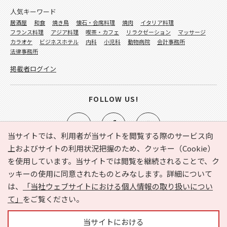
人気キーワード
居酒屋
和食
焼き鳥
懐石・会席料理
焼肉
イタリア料理
フランス料理
アジア料理
喫茶・カフェ
リラクゼーション
マッサージ
カラオケ
ビジネスホテル
内科
小児科
動物病院
会計事務所
法律事務所
掲載者ログイン
FOLLOW US!
当サイトでは、利用者が当サイトを閲覧する際のサービス向
上およびサイトの利用状況把握のため、クッキー（Cookie）
を使用しています。当サイトでは閲覧を継続されることで、ク
e-NAVITA（イーナビタ）とは？
お気に入り
ヘルプ
ッキーの使用に同意されたものとみなします。詳細について
利用規約
個人情報の取り扱いについて
運営会社
は、
「当社ウェブサイトにおける個人情報の取り扱いについ
サイトマップ
広告掲載に関するお問い合わせ
て」
をご覧ください。
サイトの内容に関するお問い合わせ
当サイトにおける