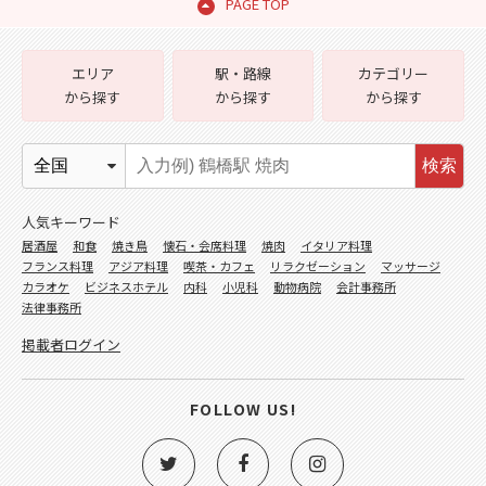
PAGE TOP
エリア
駅・路線
カテゴリー
から探す
から探す
から探す
検索
人気キーワード
居酒屋
和食
焼き鳥
懐石・会席料理
焼肉
イタリア料理
フランス料理
アジア料理
喫茶・カフェ
リラクゼーション
マッサージ
カラオケ
ビジネスホテル
内科
小児科
動物病院
会計事務所
法律事務所
掲載者ログイン
FOLLOW US!