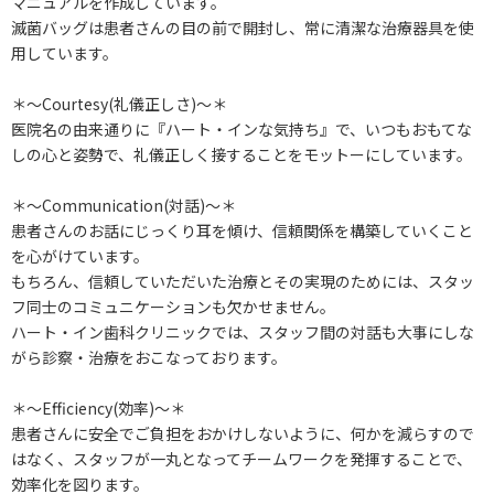
マニュアルを作成しています。
滅菌バッグは患者さんの目の前で開封し、常に清潔な治療器具を使
用しています。
＊～Courtesy(礼儀正しさ)～＊
医院名の由来通りに『ハート・インな気持ち』で、いつもおもてな
しの心と姿勢で、礼儀正しく接することをモットーにしています。
＊～Communication(対話)～＊
患者さんのお話にじっくり耳を傾け、信頼関係を構築していくこと
を心がけています。
もちろん、信頼していただいた治療とその実現のためには、スタッ
フ同士のコミュニケーションも欠かせません。
ハート・イン歯科クリニックでは、スタッフ間の対話も大事にしな
がら診察・治療をおこなっております。
＊～Efficiency(効率)～＊
患者さんに安全でご負担をおかけしないように、何かを減らすので
はなく、スタッフが一丸となってチームワークを発揮することで、
効率化を図ります。