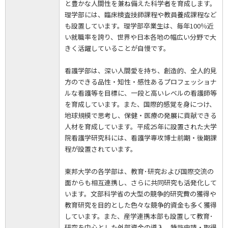
と豊かな人間性を兼ね備えた科学者を育成します。
理学部には、臨床検査技師課程や教員養成課程など
も設置しています。理学部卒業生は、毎年100％近
い就職率を誇り、世界や日本各地の幅広い分野で大
きく活躍していることが自慢です。
看護学部は、深い人間愛を持ち、創造的、全人的見
方のできる品性・知性・感性あるプロフェッショナ
ルな看護等を目標に、一段と高いレベルの看護師等
を育成しています。また、国際的感覚を身につけ、
地球規模で思考し、保健・医療の発展に貢献できる
人材を育成しています。平成25年に設置された大学
院看護学研究科には、看護学専攻博士前期・後期課
程が設置されています。
東邦大学の各学部は、教育･研究および国際交流の
面からも相互連携し、さらに共同研究も活発化して
います。文部科学省の大型の競争的研究費の獲得や
教育研究を目的とした色々な競争的資金も多く獲得
しています。また、産学連携本部も設置して教育･
研究を中心とした外部資金の導入、特許申請・取得