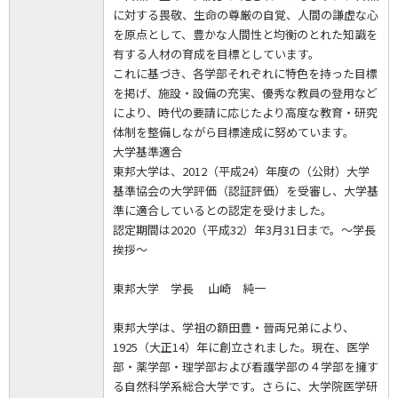
に対する畏敬、生命の尊厳の自覚、人間の謙虚な心
を原点として、豊かな人間性と均衡のとれた知識を
有する人材の育成を目標としています。
これに基づき、各学部それぞれに特色を持った目標
を掲げ、施設・設備の充実、優秀な教員の登用など
により、時代の要請に応じたより高度な教育・研究
体制を整備しながら目標達成に努めています。
大学基準適合
東邦大学は、2012（平成24）年度の（公財）大学
基準協会の大学評価（認証評価）を受審し、大学基
準に適合しているとの認定を受けました。
認定期間は2020（平成32）年3月31日まで。～学長
挨拶～
東邦大学 学長 山崎 純一
東邦大学は、学祖の額田豊・晉両兄弟により、
1925（大正14）年に創立されました。現在、医学
部・薬学部・理学部および看護学部の４学部を擁す
る自然科学系総合大学です。さらに、大学院医学研