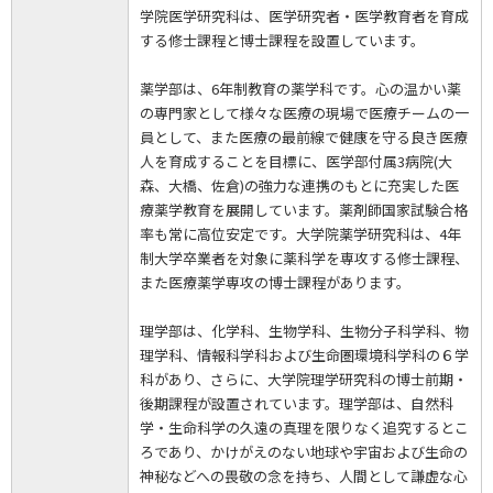
学院医学研究科は、医学研究者・医学教育者を育成
する修士課程と博士課程を設置しています。
薬学部は、6年制教育の薬学科です。心の温かい薬
の専門家として様々な医療の現場で医療チームの一
員として、また医療の最前線で健康を守る良き医療
人を育成することを目標に、医学部付属3病院(大
森、大橋、佐倉)の強力な連携のもとに充実した医
療薬学教育を展開しています。薬剤師国家試験合格
率も常に高位安定です。大学院薬学研究科は、4年
制大学卒業者を対象に薬科学を専攻する修士課程、
また医療薬学専攻の博士課程があります。
理学部は、化学科、生物学科、生物分子科学科、物
理学科、情報科学科および生命圏環境科学科の６学
科があり、さらに、大学院理学研究科の博士前期・
後期課程が設置されています。理学部は、自然科
学・生命科学の久遠の真理を限りなく追究するとこ
ろであり、かけがえのない地球や宇宙および生命の
神秘などへの畏敬の念を持ち、人間として謙虚な心