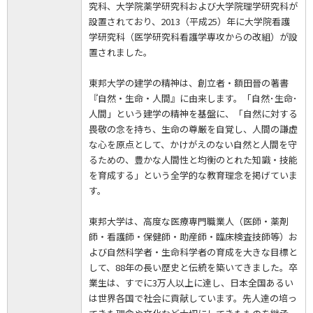
究科、大学院薬学研究科および大学院理学研究科が
設置されており、2013（平成25）年に大学院看護
学研究科（医学研究科看護学専攻からの改組）が設
置されました。
東邦大学の建学の精神は、創立者・額田晉の著書
『自然・生命・人間』に由来します。「自然･生命･
人間」という建学の精神を基盤に、「自然に対する
畏敬の念を持ち、生命の尊厳を自覚し、人間の謙虚
な心を原点として、かけがえのない自然と人間を守
るための、豊かな人間性と均衡のとれた知識・技能
を育成する」という全学的な教育理念を掲げていま
す。
東邦大学は、高度な医療専門職業人（医師・薬剤
師・看護師・保健師・助産師・臨床検査技師等）お
よび自然科学者・生命科学者の育成を大きな目標と
して、88年の長い歴史と伝統を築いてきました。卒
業生は、すでに3万人以上に達し、日本全国あるい
は世界各国で社会に貢献しています。先人達の培っ