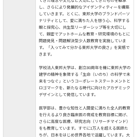
てきた理念や文化など大切にしてきたものを継承
し、さらにより発展的なアイデンティティーを構築
していきます。とくに、東邦大学のブランドパーソ
ナリティとして、愛に満ちた人を想う心、科学する
眼と探究心、共生型リーダーシップ等を大切にし
て、親密でアットホームな教育・研究環境のもとに
問題発見・問題解決型少人数教育を実施していま
す。「入ってみて分かる東邦大学の良さ」を実感で
きます。
学校法人東邦大学は、創立80周年を機に東邦大学の
建学の精神を象徴する「生命（いのち）の科学で未
来をつなぐ」というコーポレートステートメントと
ロゴマークを、新たなる時代に向けたアカデミック
デザインとして発信しています。
医学部は、豊かな知性と人間愛に満ちた全人的教育
を行えるより良き臨床医の育成を教育目標に掲げ、
さらに高度な医療、研究志向（リサーチマインド）
をも教育しています。すでに1万人を超える医師た
ちが、日本をはじめ世界各地で活躍しています。大