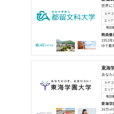
世界に
カテゴ
エリア
電話
教員養
195
中で着実
東海
あなた
カテゴ
エリア
電話
東海学
16万