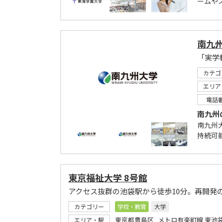
ームや
南九
「実学
カテゴ
エリア
電話
南九州
南九州
持続可
東京福祉大学 8号館
アクセス抜群の池袋駅から徒歩10分。再開発
カテゴリー
学校・教育
大学
東京都豊島区 メトロ有楽町線 東池
エリア・駅