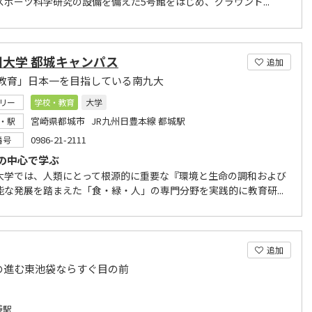
スポーツ科学研究の設備を備えた5号館をはじめ、グラウンド...
州大学 都城キャンパス
追加
教育」日本一を目指している南九大
リー
学校・教育
大学
宮崎県都城市 JR九州日豊本線 都城駅
・駅
0986-21-2111
番号
の中心で学ぶ
大学では、人類にとって根源的に重要な『環境と生命の調和および
能な発展を踏まえた「食・緑・人」の専門分野を実践的に教育研...
追加
の進む東池袋ならすぐ目の前
袋駅