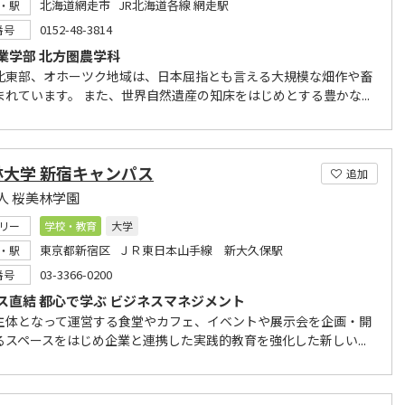
北海道網走市 JR北海道各線 網走駅
・駅
0152-48-3814
番号
業学部 北方圏農学科
北東部、オホーツク地域は、日本屈指とも言える大規模な畑作や畜
まれています。 また、世界自然遺産の知床をはじめとする豊かな...
林大学 新宿キャンパス
追加
人 桜美林学園
リー
学校・教育
大学
東京都新宿区 ＪＲ東日本山手線 新大久保駅
・駅
03-3366-0200
番号
ス直結 都心で学ぶ ビジネスマネジメント
主体となって運営する食堂やカフェ、イベントや展示会を企画・開
るスペースをはじめ企業と連携した実践的教育を強化した新しい...