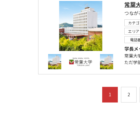
常葉
つなが
カテゴ
エリア
電話
学長メ
常葉大
ただ学
1
2