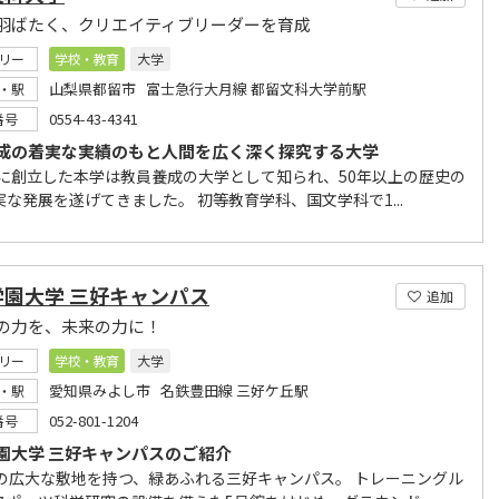
羽ばたく、クリエイティブリーダーを育成
リー
学校・教育
大学
山梨県都留市 富士急行大月線 都留文科大学前駅
・駅
0554-43-4341
番号
成の着実な実績のもと人間を広く深く探究する大学
3年に創立した本学は教員養成の大学として知られ、50年以上の歴史の
な発展を遂げてきました。 初等教育学科、国文学科で1...
学園大学 三好キャンパス
追加
の力を、未来の力に！
リー
学校・教育
大学
愛知県みよし市 名鉄豊田線 三好ケ丘駅
・駅
052-801-1204
番号
園大学 三好キャンパスのご紹介
㎡の広大な敷地を持つ、緑あふれる三好キャンパス。 トレーニングル