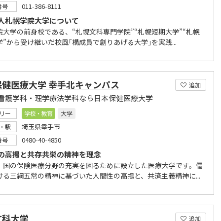
011-386-8111
番号
人札幌学院大学について
院大学の前身校である、“札幌文科専門学院”“札幌短期大学”“札幌
”から受け継いだ校風｢構成員で創りあげる大学｣を実践...
保健医療大学 幸手北キャンパス
追加
看護学科・理学療法学科なら日本保健医療大学
リー
学校・教育
大学
埼玉県幸手市
・駅
0480-40-4850
番号
の高揚と共存共栄の精神を理念
、国の保険医療分野の充実を図るために設立した医療大学です。儒
ける三綱五常の精神に基づいた人間性の高揚と、共済主義精神に...
文科大学
追加