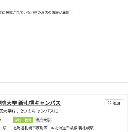
タに掲載されている
地元のお店の情報が満載！
）
学院大学 新札幌キャンパス
追加
院大学は、2つのキャンパスに
リー
学校・教育
私立大学
北海道札幌市厚別区 JR北海道千歳線 新札幌駅
・駅