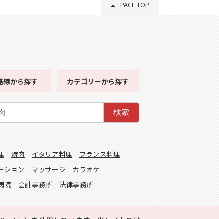
PAGE TOP
路線
から探す
カテゴリー
から探す
検索
理
焼肉
イタリア料理
フランス料理
ーション
マッサージ
カラオケ
病院
会計事務所
法律事務所