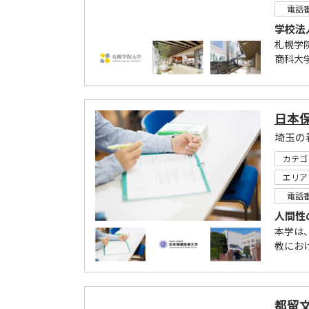
電話
学校法
札幌学
商科大学
日本
埼玉の
カテゴ
エリア
電話
人間性
本学は
教にお
都留