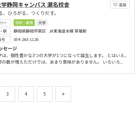
大学静岡キャンパス 瀬名校舎
追加
る、ひろがる、つくりだす。
リー
学校・教育
大学
静岡県静岡市葵区 JR東海道本線 草薙駅
・駅
054-263-1126
番号
ッセージ
学は、個性豊かな3つの大学が1つになって誕生します。 とはいえ、
部の数が増えただけでは、あまり意味がありません。 いろいろ...
3
4
5