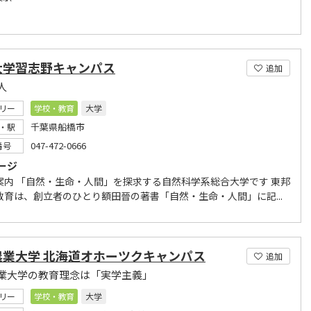
大学習志野キャンパス
追加
人
リー
学校・教育
大学
千葉県船橋市
・駅
047-472-0666
番号
ージ
案内 「自然・生命・人間」を探求する自然科学系総合大学です 東邦
教育は、創立者のひとり額田晉の著書「自然・生命・人間」に記...
農業大学 北海道オホーツクキャンパス
追加
業大学の教育理念は「実学主義」
リー
学校・教育
大学