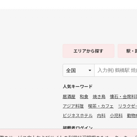
エリア
から探す
駅・
人気キーワード
居酒屋
和食
焼き鳥
懐石・会席料
アジア料理
喫茶・カフェ
リラクゼ
ビジネスホテル
内科
小児科
動物
掲載者ログイン