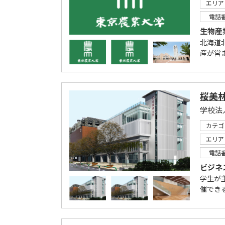
エリア
電話
生物産
北海道
産が営
桜美
学校法
カテゴ
エリア
電話
ビジネ
学生が
催でき