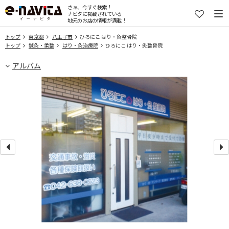
さぁ、今すぐ検索！
ナビタに掲載されている
地元のお店の情報が満載！
トップ
東京都
八王子市
ひろにこ はり・灸整骨院
トップ
鍼灸・柔整
はり・灸治療院
ひろにこ はり・灸整骨院
アルバム