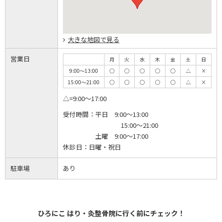
大きな地図で見る
営業日
月
火
水
木
金
土
日
9:00～13:00
◯
◯
◯
◯
◯
△
×
15:00～21:00
◯
◯
◯
◯
◯
△
×
△=9:00～17:00
受付時間：
平日 9:00～13:00
15:00～21:00
土曜 9:00～17:00
休診日：
日曜・祝日
駐車場
あり
ひろにこ はり・灸整骨院に行く前にチェック！