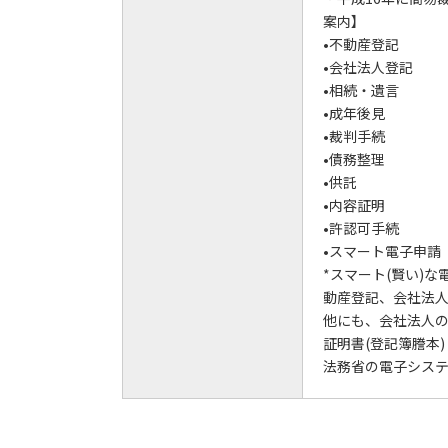
案内】
•不動産登記
•会社法人登記
•相続・遺言
•成年後見
•裁判手続
•債務整理
•供託
•内容証明
•許認可手続
•スマート電子申請
*スマート(賢い)
動産登記、会社法
他にも、会社法人
証明書(登記簿謄本
法務省の電子シス