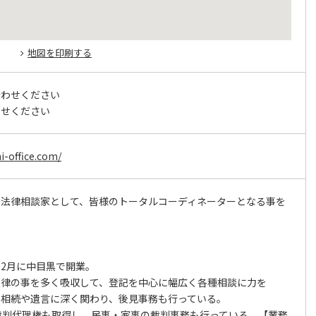
地図を印刷する
合わせください
わせください
i-office.com/
な法律相談家として、皆様のトータルコーディネーターとなる事を
年) 2月に中目黒で開業。
法律の事を多く吸収して、登記を中心に幅広く各種相談に力を
、相続や遺言に深く関わり、後見事務も行っている。
裁判代理権も取得し、民事・家事の裁判事務も行っている。【業務