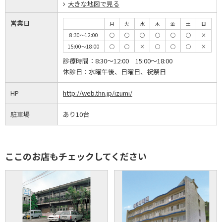
大きな地図で見る
営業日
月
火
水
木
金
土
日
8:30～12:00
◯
◯
◯
◯
◯
◯
×
15:00～18:00
◯
◯
×
◯
◯
◯
×
診療時間：
8:30～12:00 15:00～18:00
休診日：
水曜午後、日曜日、祝祭日
HP
http://web.thn.jp/izumi/
駐車場
あり10台
ここのお店もチェックしてください