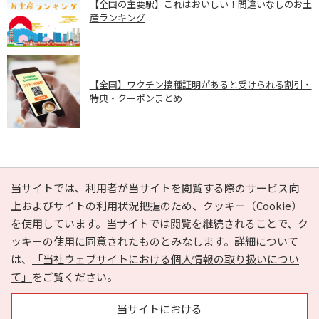
【全国の主要駅】これはおいしい！間違いなしのお土
産ランキング
【全国】ワクチン接種証明があると受けられる割引・
特典・クーポンまとめ
PAGE TOP
当サイトでは、利用者が当サイトを閲覧する際のサービス向
上およびサイトの利用状況把握のため、クッキー（Cookie）
を使用しています。当サイトでは閲覧を継続されることで、ク
e-NAVITA（イーナビタ）とは？
お気に入り
ヘルプ
ッキーの使用に同意されたものとみなします。詳細について
利用規約
個人情報の取り扱いについて
運営会社
は、
「当社ウェブサイトにおける個人情報の取り扱いについ
サイトマップ
広告掲載に関するお問い合わせ
て」
をご覧ください。
サイトの内容に関するお問い合わせ
当サイトにおける