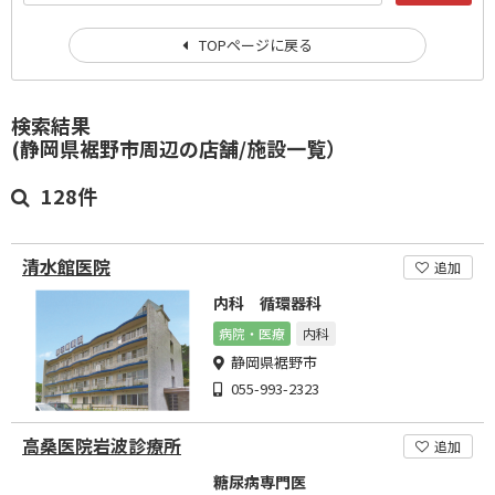
TOPページに戻る
検索結果
(静岡県裾野市周辺の店舗/施設一覧）
128件
清水館医院
追加
内科 循環器科
病院・医療
内科
静岡県裾野市
055-993-2323
高桑医院岩波診療所
追加
糖尿病専門医