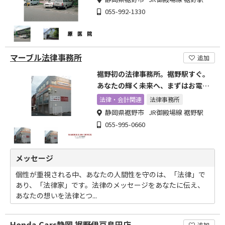
055-992-1330
マーブル法律事務所
追加
裾野初の法律事務所。裾野駅すぐ。
あなたの輝く未来へ、まずはお電話
を！
法律・会計関連
法律事務所
静岡県裾野市 JR御殿場線 裾野駅
055-995-0660
メッセージ
個性が重視される中、あなたの人間性を守のは、「法律」で
あり、「法律家」です。法律のメッセージをあなたに伝え、
あなたの想いを法律とつ...
Honda Cars静岡 裾野伊豆島田店
追加