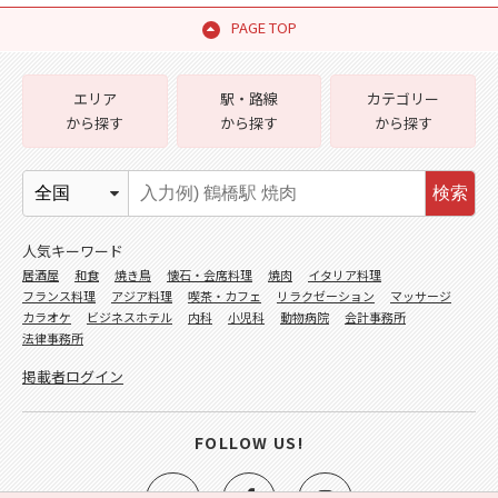
PAGE TOP
エリア
駅・路線
カテゴリー
から探す
から探す
から探す
検索
人気キーワード
居酒屋
和食
焼き鳥
懐石・会席料理
焼肉
イタリア料理
フランス料理
アジア料理
喫茶・カフェ
リラクゼーション
マッサージ
カラオケ
ビジネスホテル
内科
小児科
動物病院
会計事務所
法律事務所
掲載者ログイン
FOLLOW US!