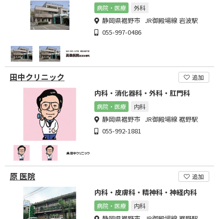
病院・医療
外科
静岡県裾野市 JR御殿場線 岩波駅
055-997-0486
田中クリニック
追加
内科・消化器科・外科・肛門科
病院・医療
内科
静岡県裾野市 JR御殿場線 裾野駅
055-992-1881
原 医院
追加
内科・皮膚科・精神科・神経内科
病院・医療
内科
静岡県裾野市 JR御殿場線 裾野駅