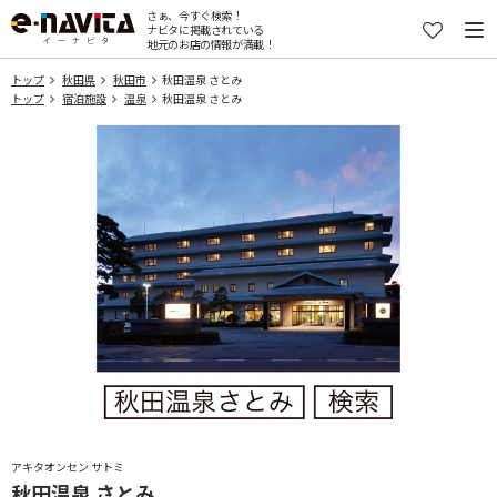
さぁ、今すぐ検索！
ナビタに掲載されている
地元のお店の情報が満載！
トップ
秋田県
秋田市
秋田温泉 さとみ
トップ
宿泊施設
温泉
秋田温泉 さとみ
アキタオンセン サトミ
秋田温泉 さとみ